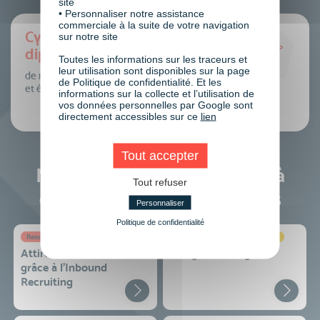
site
• Personnaliser notre assistance
commerciale à la suite de votre navigation
Cycles de formation
sur notre site
diplômants
Toutes les informations sur les traceurs et
leur utilisation sont disponibles sur la page
de niveau reconnu par l’Etat
de Politique de confidentialité. Et les
et éligibles CPF
informations sur la collecte et l’utilisation de
vos données personnelles par Google sont
directement accessibles sur ce
lien
Tout accepter
Nos formations courtes (et à
Tout refuser
distance) les plus populaires
Personnaliser
Politique de confidentialité
Ressources Humaines et Paie
Marketing, Communication et IA
Attirer des candidats
Design Thinking
grâce à l’Inbound
Recruiting