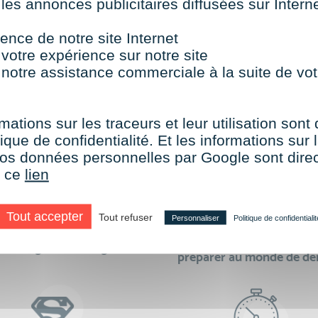
 les annonces publicitaires diffusées sur Inter
TOUTES NOS FORMATIONS COURTES
ence de notre site Internet
 votre expérience sur notre site
 notre assistance commerciale à la suite de vot
aire le choix de VISIPLUS academy c’e
mations sur les traceurs et leur utilisation sont
ique de confidentialité. Et les informations sur l
e vos données personnelles par Google sont dir
r ce
lien
Tout accepter
Tout refuser
Personnaliser
Politique de confidentialit
des formations réalisables
500 formations pour 
en digital learning
préparer au monde de d