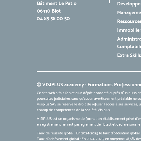
Bâtiment Le Patio
Développe
06410 Biot
Managemen
04 83 58 00 50
Ressources
Immobilie
Administra
Comptabili
Extra Skills
© VISIPLUS academy : Formations Professionne
Ce site web a fait l'objet d'un dépôt horodaté auprès d'un huissier
poursuites judiciaires sans qu’aucun avertissement préalable ne soi
Visiplus SAS se réserve le droit de refuser l'accès à ses services,
champ de compétences de la société Visiplus.
VISIPLUS est un organisme de formation, établissement privé d’e
enregistrement ne vaut pas agrément de l’Etat), et déclaré sous 
Taux de réussite global : En 2024-2025 le taux d'obtention global 
Taux d’achèvement global : En 2024-2025, en moyenne 78,6% des 