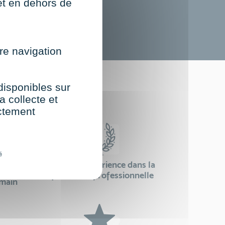
net en dehors de
re navigation
st
 disponibles sur
a collecte et
ectement
é
24 ans d'expérience dans la
se
formation professionnelle
emain