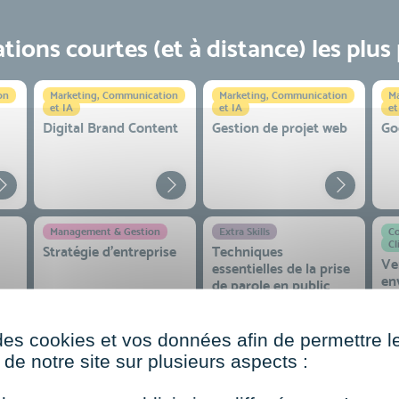
ions courtes (et à distance) les plus
on
Marketing, Communication
Marketing, Communication
Ma
et IA
et IA
et
Digital Brand Content
Gestion de projet web
Go
Management & Gestion
Extra Skills
Co
Cl
Stratégie d’entreprise
Techniques
Ve
essentielles de la prise
en
de parole en public
co
 et
des cookies et vos données afin de permettre l
de notre site sur plusieurs aspects :