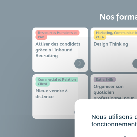
Nos format
Ressources Humaines et
Marketing, Communicati
Paie
et IA
Attirer des candidats
Design Thinking
grâce à l’Inbound
Recruiting
Commercial et Relation
Extra Skills
Client
Organiser son
Mieux vendre à
quotidien
distance
professionnel pour
gagner en efficacité
sérénité
Nous utilisons 
fonctionnement 