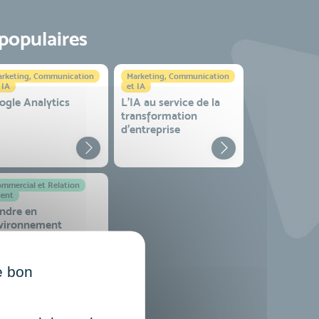
 populaires
rketing, Communication
Marketing, Communication
 IA
et IA
ogle Analytics
L'IA au service de la
transformation
d'entreprise
mmercial et Relation
ient
ndre en
vironnement
mplexe
e bon