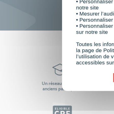
• Personnaliser
notre site
• Mesurer l’audi
• Personnaliser
• Personnaliser
sur notre site
F
Toutes les infor
la page de Polit
l’utilisation d
accessibles su
Un réseau de 22 000
100% 
anciens participants