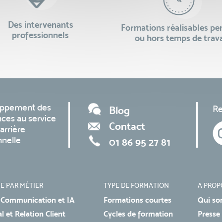
Des intervenants
Formations réalisables p
professionnels
ou hors temps de trava
oppement des
Re
Blog
ces au service
Contact
arrière
nnelle
01 86 95 27 81
E PAR MÉTIER
TYPE DE FORMATION
A PROP
 Communication et IA
Formations courtes
Qui so
 et Relation Client
Cycles de formation
Presse