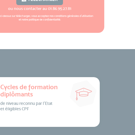
ou nous contacter au
01.86.95.27.81
 ci-dessus sur télécharger, vous acceptez nos
conditions générales d'utilisation
et notre
politique de confidentialité
.
Cycles de formation
diplômants
de niveau reconnu par l’Etat
et éligibles CPF