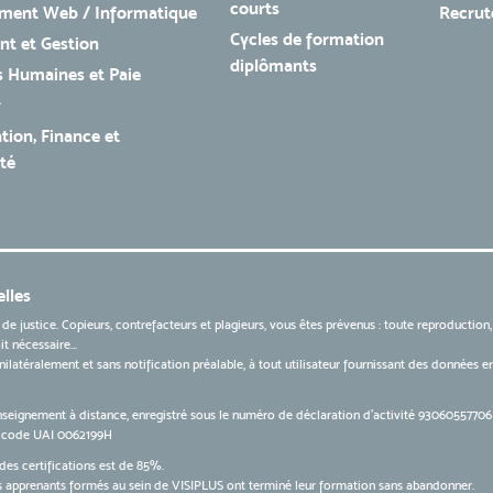
courts
ment Web / Informatique
Recru
Cycles de formation
t et Gestion
diplômants
 Humaines et Paie
r
tion, Finance et
té
lles
 de justice. Copieurs, contrefacteurs et plagieurs, vous êtes prévenus : toute reproduction
t nécessaire...
 unilatéralement et sans notification préalable, à tout utilisateur fournissant des données
nseignement à distance, enregistré sous le numéro de déclaration d’activité 9306055770
le code UAI 0062199H
des certifications est de 85%.
apprenants formés au sein de VISIPLUS ont terminé leur formation sans abandonner.