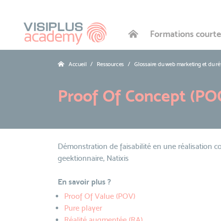
Formations courte
Accueil
Ressources
Glossaire du web marketing et du r
Proof Of Concept (PO
Démonstration de faisabilité en une réalisation co
geektionnaire, Natixis
En savoir plus ?
Proof Of Value (POV)
Pure player
Réalité augmentée (RA)