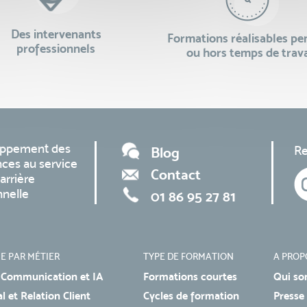
Des intervenants
Formations réalisables p
professionnels
ou hors temps de trava
oppement des
Re
Blog
ces au service
Contact
arrière
nnelle
01 86 95 27 81
E PAR MÉTIER
TYPE DE FORMATION
A PROP
 Communication et IA
Formations courtes
Qui so
 et Relation Client
Cycles de formation
Presse