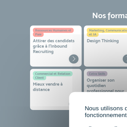
Nos format
Ressources Humaines et
Marketing, Communicati
Paie
et IA
Attirer des candidats
Design Thinking
grâce à l’Inbound
Recruiting
Commercial et Relation
Extra Skills
Client
Organiser son
Mieux vendre à
quotidien
distance
professionnel pour
gagner en efficacité
sérénité
Nous utilisons 
fonctionnement 