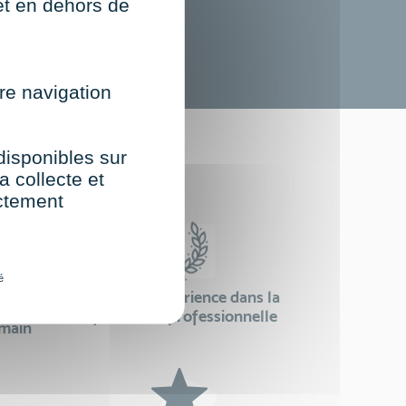
net en dehors de
re navigation
st
 disponibles sur
a collecte et
ectement
é
24 ans d'expérience dans la
se
formation professionnelle
emain