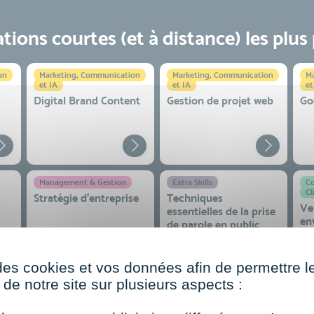
ions courtes (et à distance) les plus
on
Marketing, Communication
Marketing, Communication
Ma
et IA
et IA
et
Digital Brand Content
Gestion de projet web
Go
Management & Gestion
Extra Skills
Co
Cl
Stratégie d’entreprise
Techniques
Ve
essentielles de la prise
en
de parole en public
co
 et
des cookies et vos données afin de permettre l
de notre site sur plusieurs aspects :