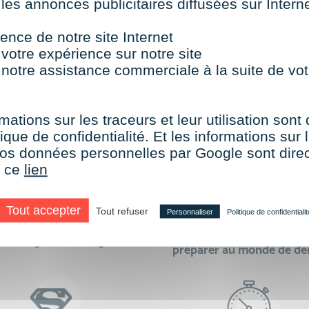
 les annonces publicitaires diffusées sur Inter
TOUTES NOS FORMATIONS COURTES
ence de notre site Internet
 votre expérience sur notre site
 notre assistance commerciale à la suite de vot
aire le choix de VISIPLUS academy c’e
mations sur les traceurs et leur utilisation sont
ique de confidentialité. Et les informations sur l
e vos données personnelles par Google sont dir
r ce
lien
Tout accepter
Tout refuser
Personnaliser
Politique de confidentialit
des formations réalisables
500 formations pour 
en digital learning
préparer au monde de d