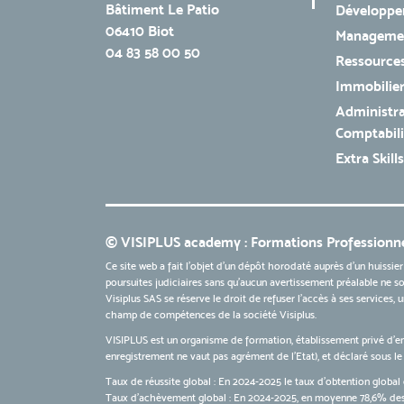
Bâtiment Le Patio
Développe
06410 Biot
Managemen
04 83 58 00 50
Ressources
Immobilie
Administra
Comptabili
Extra Skills
© VISIPLUS academy : Formations Professionne
Ce site web a fait l'objet d'un dépôt horodaté auprès d'un huissier
poursuites judiciaires sans qu’aucun avertissement préalable ne soi
Visiplus SAS se réserve le droit de refuser l'accès à ses services,
champ de compétences de la société Visiplus.
VISIPLUS est un organisme de formation, établissement privé d’e
enregistrement ne vaut pas agrément de l’Etat), et déclaré sous 
Taux de réussite global : En 2024-2025 le taux d'obtention global 
Taux d’achèvement global : En 2024-2025, en moyenne 78,6% des 