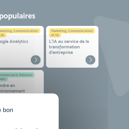
 populaires
rketing, Communication
Marketing, Communication
 IA
et IA
ogle Analytics
L'IA au service de la
transformation
d'entreprise
mmercial et Relation
ient
ndre en
vironnement
mplexe
e bon