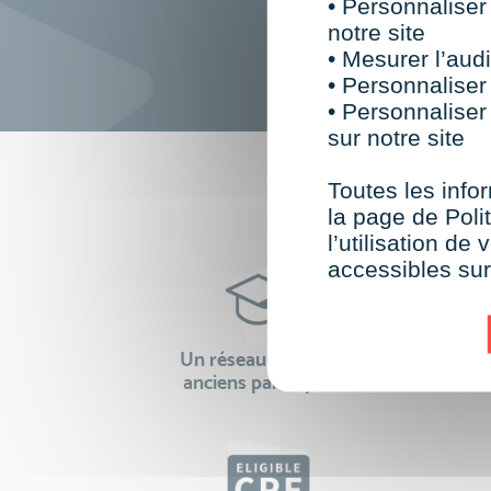
• Personnaliser
notre site
• Mesurer l’audi
• Personnaliser
• Personnaliser
sur notre site
F
Toutes les infor
la page de Polit
l’utilisation d
accessibles su
Un réseau de 22 000
100% 
anciens participants