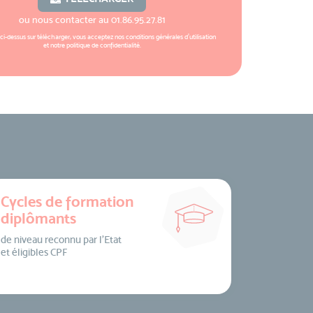
ou nous contacter au
01.86.95.27.81
 ci-dessus sur télécharger, vous acceptez nos
conditions générales d'utilisation
et notre
politique de confidentialité
.
Cycles de formation
diplômants
de niveau reconnu par l’Etat
et éligibles CPF