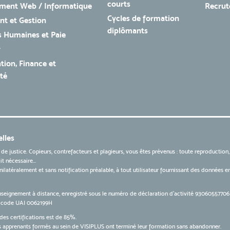
courts
ment Web / Informatique
Recru
Cycles de formation
t et Gestion
diplômants
 Humaines et Paie
r
tion, Finance et
té
lles
 de justice. Copieurs, contrefacteurs et plagieurs, vous êtes prévenus : toute reproduction
t nécessaire...
 unilatéralement et sans notification préalable, à tout utilisateur fournissant des données
nseignement à distance, enregistré sous le numéro de déclaration d’activité 9306055770
le code UAI 0062199H
des certifications est de 85%.
apprenants formés au sein de VISIPLUS ont terminé leur formation sans abandonner.