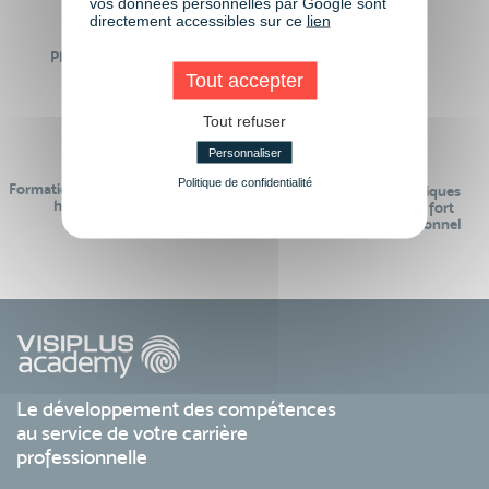
vos données personnelles par Google sont
directement accessibles sur ce
lien
Plus de 50 formations
Des intervenants
Éligibles CPF
professionnels
Tout accepter
Tout refuser
Personnaliser
Politique de confidentialité
Formations réalisables pendant ou
Des contenus pédagogiques
hors temps de travail
« de pointe » et en lien fort
avec le monde professionnel
Le développement des compétences
au service de votre carrière
professionnelle