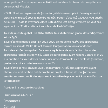
incomplètes et/ou exerçant une activité entrant dans le champ de compétences
de la société Visiplus.
VISIPLUS est un organisme de formation, établissement privé d’enseignement à
distance, enregistré sous le numéro de déclaration d’activité 93060557706 auprès
de la DREETS de la Provence Alpes Côte d’Azur (cet enregistrement ne vaut pas
agrément de l’Etat), et déclaré sous le code UAI 0062199H
Taux de réussite global : En 2024-2025 le taux d'obtention global des certifications
est de 85%.
Taux d’achèvement global : En 2024-2025, en moyenne 78,6% des apprenants
formés au sein de VISIPLUS ont terminé leur formation sans abandonner.
Taux de satisfaction global : En 2024-2025 le taux de satisfaction global des
apprenants formés est de 91,6% (taux de participants ayant répondu entre 13 et 20
à la question "Si vous deviez donner une note d’ensemble à ce cycle de formation,
quelle note lui accorderiez-vous sur 20 ?")
Taux d’emploi net : En 2024-2025, en moyenne 71,33% des apprenants ayant
obtenu leur certification ont décroché un emploi à l'issue de leur formation
(résultat moyen cumulé des réponses à l'enquête de placement à un an à l'issu de
la formation).
Accéder à la gestion des cookies
Qui Sommes-Nous ?
Ressources
Contact