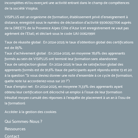
incomplètes et/ou exerçant une activité entrant dans le champ de compétences
de la société Visiplus.
VISIPLUS est un organisme de formation, établissement privé d’enseignement à
distance, enregistré sous le numéro de déclaration d’activité 93060557706 auprès
de la DREETS de la Provence Alpes Côte d’Azur (cet enregistrement ne vaut pas
agrément de l’Etat), et déclaré sous le code UAI 0062199H
Taux de réussite global : En 2024-2025 le taux d'obtention global des certifications
est de 85%.
Taux d’achèvement global : En 2024-2025, en moyenne 78,6% des apprenants
formés au sein de VISIPLUS ont terminé leur formation sans abandonner.
Taux de satisfaction global : En 2024-2025 le taux de satisfaction global des
apprenants formés est de 91,6% (taux de participants ayant répondu entre 13 et 20
à la question "Si vous deviez donner une note d’ensemble à ce cycle de formation,
quelle note lui accorderiez-vous sur 20 ?")
Taux d’emploi net : En 2024-2025, en moyenne 71,33% des apprenants ayant
obtenu leur certification ont décroché un emploi à l'issue de leur formation
(résultat moyen cumulé des réponses à l'enquête de placement à un an à l'issu de
la formation).
Accéder à la gestion des cookies
Qui Sommes-Nous ?
Ressources
Contact