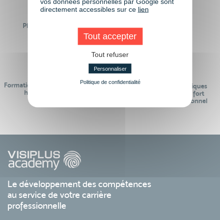
vos données personnelles par Google sont
directement accessibles sur ce
lien
Plus de 50 formations
Des intervenants
Éligibles CPF
professionnels
Tout accepter
Tout refuser
Personnaliser
Politique de confidentialité
Formations réalisables pendant ou
Des contenus pédagogiques
hors temps de travail
« de pointe » et en lien fort
avec le monde professionnel
Le développement des compétences
au service de votre carrière
professionnelle