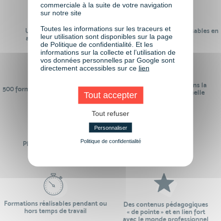
commerciale à la suite de votre navigation
sur notre site
Toutes les informations sur les traceurs et
Un réseau de 22 000
100% des formations réalisables en
leur utilisation sont disponibles sur la page
anciens participants
digital learning
de Politique de confidentialité. Et les
informations sur la collecte et l’utilisation de
vos données personnelles par Google sont
directement accessibles sur ce
lien
24 ans d'expérience dans la
500 formations pour se préparer au
formation professionnelle
Tout accepter
monde de demain
Tout refuser
Personnaliser
Politique de confidentialité
Plus de 50 formations
Des intervenants
Éligibles CPF
professionnels
Formations réalisables pendant ou
Des contenus pédagogiques
hors temps de travail
« de pointe » et en lien fort
avec le monde professionnel