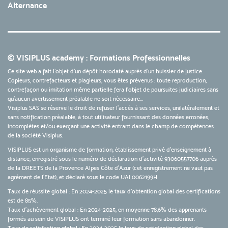
Alternance
© VISIPLUS academy : Formations Professionnelles
Ce site web a fait l'objet d'un dépôt horodaté auprès d'un huissier de justice.
Copieurs, contrefacteurs et plagieurs, vous êtes prévenus : toute reproduction,
contrefaçon ou imitation même partielle fera l'objet de poursuites judiciaires sans
qu’aucun avertissement préalable ne soit nécessaire...
Visiplus SAS se réserve le droit de refuser l'accès à ses services, unilatéralement et
sans notification préalable, à tout utilisateur fournissant des données erronées,
incomplètes et/ou exerçant une activité entrant dans le champ de compétences
de la société Visiplus.
VISIPLUS est un organisme de formation, établissement privé d’enseignement à
distance, enregistré sous le numéro de déclaration d’activité 93060557706 auprès
de la DREETS de la Provence Alpes Côte d’Azur (cet enregistrement ne vaut pas
agrément de l’Etat), et déclaré sous le code UAI 0062199H
Taux de réussite global : En 2024-2025 le taux d'obtention global des certifications
est de 85%.
Taux d’achèvement global : En 2024-2025, en moyenne 78,6% des apprenants
formés au sein de VISIPLUS ont terminé leur formation sans abandonner.