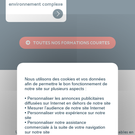
environnement complexe
TOUTES NOS FORMATIONS COURTES
Nous utilisons des cookies et vos données
afin de permettre le bon fonctionnement de
Faire le choix de VISIPLUS
notre site sur plusieurs aspects :
academy c’est
• Personnaliser les annonces publicitaires
diffusées sur Internet en dehors de notre site
• Mesurer l’audience de notre site Internet
• Personnaliser votre expérience sur notre
site
• Personnaliser notre assistance
commerciale à la suite de votre navigation
sur notre site
Un réseau de 22 000
100% des formations réalisables en