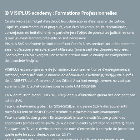
© VISIPLUS academy : Formations Professionnelles
Ce site web a fait l'objet d'un dépôt horodaté auprès d'un huissier de justice.
Copieurs, contrefacteurs et plagieurs, vous êtes prévenus : toute reproduction,
contrefaçon ou imitation même partielle fera l'objet de poursuites judiciaires sans
qu’aucun avertissement préalable ne soit nécessaire...
Visiplus SAS se réserve le droit de refuser l'accès à ses services, unilatéralement et
sans notification préalable, à tout utilisateur fournissant des données erronées,
incomplètes et/ou exerçant une activité entrant dans le champ de compétences
de la société Visiplus.
VISIPLUS est un organisme de formation, établissement privé d’enseignement à
distance, enregistré sous le numéro de déclaration d’activité 93060557706 auprès
de la DREETS de la Provence Alpes Côte d’Azur (cet enregistrement ne vaut pas
agrément de l’Etat), et déclaré sous le code UAI 0062199H
Taux de réussite global : En 2024-2025 le taux d'obtention global des certifications
est de 85%.
Taux d’achèvement global : En 2024-2025, en moyenne 78,6% des apprenants
formés au sein de VISIPLUS ont terminé leur formation sans abandonner.
Taux de satisfaction global : En 2024-2025 le taux de satisfaction global des
apprenants formés est de 91,6% (taux de participants ayant répondu entre 13 et 20
à la question "Si vous deviez donner une note d’ensemble à ce cycle de formation,
quelle note lui accorderiez-vous sur 20 ?")