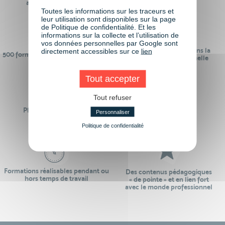
anciens participants
digital learning
Toutes les informations sur les traceurs et
leur utilisation sont disponibles sur la page
de Politique de confidentialité. Et les
informations sur la collecte et l’utilisation de
vos données personnelles par Google sont
24 ans d'expérience dans la
directement accessibles sur ce
lien
500 formations pour se préparer au
formation professionnelle
monde de demain
Tout accepter
Tout refuser
Plus de 50 formations
Des intervenants
Personnaliser
Éligibles CPF
professionnels
Politique de confidentialité
Formations réalisables pendant ou
Des contenus pédagogiques
hors temps de travail
« de pointe » et en lien fort
avec le monde professionnel