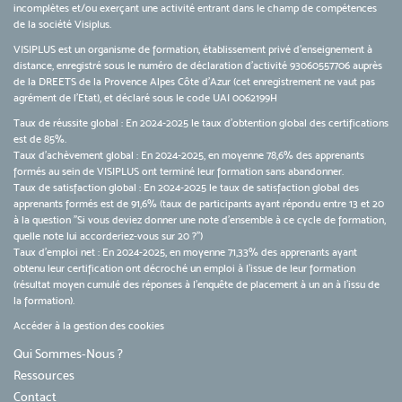
incomplètes et/ou exerçant une activité entrant dans le champ de compétences
de la société Visiplus.
VISIPLUS est un organisme de formation, établissement privé d’enseignement à
distance, enregistré sous le numéro de déclaration d’activité 93060557706 auprès
de la DREETS de la Provence Alpes Côte d’Azur (cet enregistrement ne vaut pas
agrément de l’Etat), et déclaré sous le code UAI 0062199H
Taux de réussite global : En 2024-2025 le taux d'obtention global des certifications
est de 85%.
Taux d’achèvement global : En 2024-2025, en moyenne 78,6% des apprenants
formés au sein de VISIPLUS ont terminé leur formation sans abandonner.
Taux de satisfaction global : En 2024-2025 le taux de satisfaction global des
apprenants formés est de 91,6% (taux de participants ayant répondu entre 13 et 20
à la question "Si vous deviez donner une note d’ensemble à ce cycle de formation,
quelle note lui accorderiez-vous sur 20 ?")
Taux d’emploi net : En 2024-2025, en moyenne 71,33% des apprenants ayant
obtenu leur certification ont décroché un emploi à l'issue de leur formation
(résultat moyen cumulé des réponses à l'enquête de placement à un an à l'issu de
la formation).
Accéder à la gestion des cookies
Qui Sommes-Nous ?
Ressources
Contact