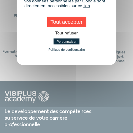
vos données personnelles par Google sont
directement accessibles sur ce
lien
Plus de 50 formations
Des intervenants
Éligibles CPF
professionnels
Tout accepter
Tout refuser
Personnaliser
Politique de confidentialité
Formations réalisables pendant ou
Des contenus pédagogiques
hors temps de travail
« de pointe » et en lien fort
avec le monde professionnel
Le développement des compétences
au service de votre carrière
professionnelle