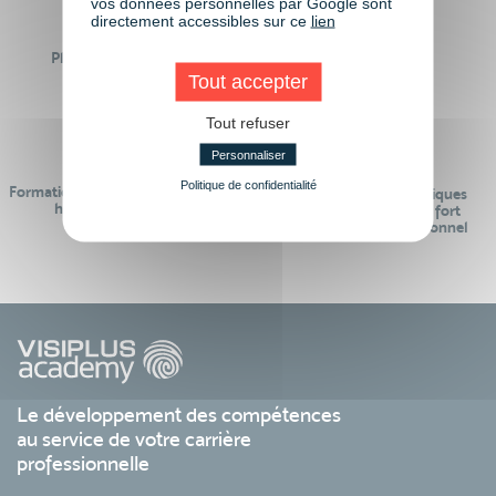
vos données personnelles par Google sont
directement accessibles sur ce
lien
Plus de 50 formations
Des intervenants
Éligibles CPF
professionnels
Tout accepter
Tout refuser
Personnaliser
Politique de confidentialité
Formations réalisables pendant ou
Des contenus pédagogiques
hors temps de travail
« de pointe » et en lien fort
avec le monde professionnel
Le développement des compétences
au service de votre carrière
professionnelle