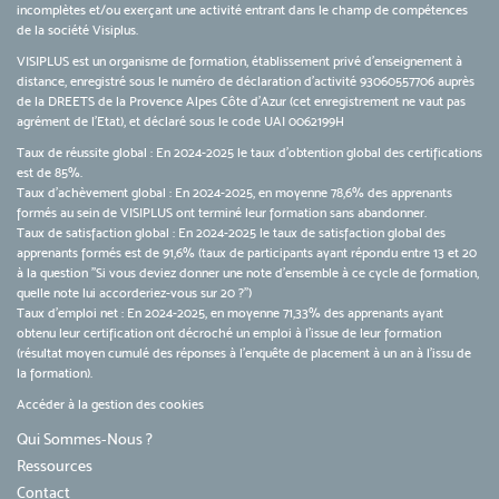
incomplètes et/ou exerçant une activité entrant dans le champ de compétences
de la société Visiplus.
VISIPLUS est un organisme de formation, établissement privé d’enseignement à
distance, enregistré sous le numéro de déclaration d’activité 93060557706 auprès
de la DREETS de la Provence Alpes Côte d’Azur (cet enregistrement ne vaut pas
agrément de l’Etat), et déclaré sous le code UAI 0062199H
Taux de réussite global : En 2024-2025 le taux d'obtention global des certifications
est de 85%.
Taux d’achèvement global : En 2024-2025, en moyenne 78,6% des apprenants
formés au sein de VISIPLUS ont terminé leur formation sans abandonner.
Taux de satisfaction global : En 2024-2025 le taux de satisfaction global des
apprenants formés est de 91,6% (taux de participants ayant répondu entre 13 et 20
à la question "Si vous deviez donner une note d’ensemble à ce cycle de formation,
quelle note lui accorderiez-vous sur 20 ?")
Taux d’emploi net : En 2024-2025, en moyenne 71,33% des apprenants ayant
obtenu leur certification ont décroché un emploi à l'issue de leur formation
(résultat moyen cumulé des réponses à l'enquête de placement à un an à l'issu de
la formation).
Accéder à la gestion des cookies
Qui Sommes-Nous ?
Ressources
Contact