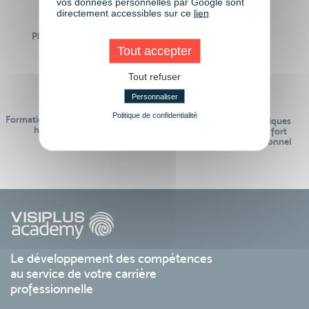
vos données personnelles par Google sont
directement accessibles sur ce
lien
Plus de 50 formations
Des intervenants
Éligibles CPF
professionnels
Tout accepter
Tout refuser
Personnaliser
Politique de confidentialité
Formations réalisables pendant ou
Des contenus pédagogiques
hors temps de travail
« de pointe » et en lien fort
avec le monde professionnel
Le développement des compétences
au service de votre carrière
professionnelle