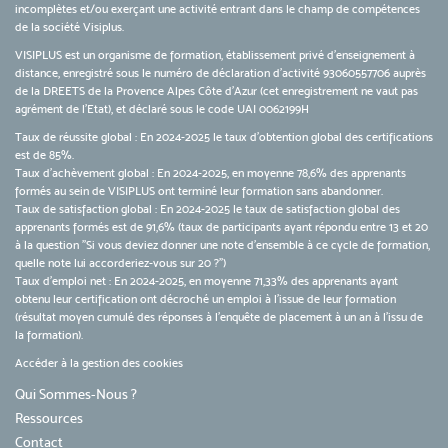
incomplètes et/ou exerçant une activité entrant dans le champ de compétences
de la société Visiplus.
VISIPLUS est un organisme de formation, établissement privé d’enseignement à
distance, enregistré sous le numéro de déclaration d’activité 93060557706 auprès
de la DREETS de la Provence Alpes Côte d’Azur (cet enregistrement ne vaut pas
agrément de l’Etat), et déclaré sous le code UAI 0062199H
Taux de réussite global : En 2024-2025 le taux d'obtention global des certifications
est de 85%.
Taux d’achèvement global : En 2024-2025, en moyenne 78,6% des apprenants
formés au sein de VISIPLUS ont terminé leur formation sans abandonner.
Taux de satisfaction global : En 2024-2025 le taux de satisfaction global des
apprenants formés est de 91,6% (taux de participants ayant répondu entre 13 et 20
à la question "Si vous deviez donner une note d’ensemble à ce cycle de formation,
quelle note lui accorderiez-vous sur 20 ?")
Taux d’emploi net : En 2024-2025, en moyenne 71,33% des apprenants ayant
obtenu leur certification ont décroché un emploi à l'issue de leur formation
(résultat moyen cumulé des réponses à l'enquête de placement à un an à l'issu de
la formation).
Accéder à la gestion des cookies
Qui Sommes-Nous ?
Ressources
Contact