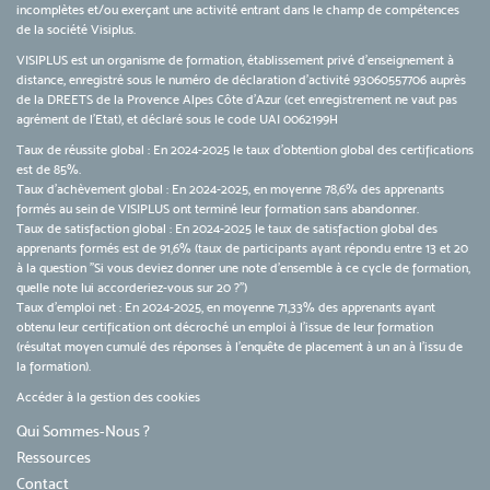
incomplètes et/ou exerçant une activité entrant dans le champ de compétences
de la société Visiplus.
VISIPLUS est un organisme de formation, établissement privé d’enseignement à
distance, enregistré sous le numéro de déclaration d’activité 93060557706 auprès
de la DREETS de la Provence Alpes Côte d’Azur (cet enregistrement ne vaut pas
agrément de l’Etat), et déclaré sous le code UAI 0062199H
Taux de réussite global : En 2024-2025 le taux d'obtention global des certifications
est de 85%.
Taux d’achèvement global : En 2024-2025, en moyenne 78,6% des apprenants
formés au sein de VISIPLUS ont terminé leur formation sans abandonner.
Taux de satisfaction global : En 2024-2025 le taux de satisfaction global des
apprenants formés est de 91,6% (taux de participants ayant répondu entre 13 et 20
à la question "Si vous deviez donner une note d’ensemble à ce cycle de formation,
quelle note lui accorderiez-vous sur 20 ?")
Taux d’emploi net : En 2024-2025, en moyenne 71,33% des apprenants ayant
obtenu leur certification ont décroché un emploi à l'issue de leur formation
(résultat moyen cumulé des réponses à l'enquête de placement à un an à l'issu de
la formation).
Accéder à la gestion des cookies
Qui Sommes-Nous ?
Ressources
Contact