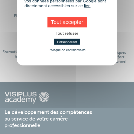
vos données personnelles par Google sont
directement accessibles sur ce
lien
Plus de 50 formations
Des intervenants
Éligibles CPF
professionnels
Tout accepter
Tout refuser
Personnaliser
Politique de confidentialité
Formations réalisables pendant ou
Des contenus pédagogiques
hors temps de travail
« de pointe » et en lien fort
avec le monde professionnel
Le développement des compétences
au service de votre carrière
professionnelle