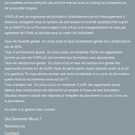
incomplètes et/ou exerçant une activité entrant dans le champ de compétences
de la société Visiplus.
VISIPLUS est un organisme de formation, établissement privé d’enseignement à
distance, enregistré sous le numéro de déclaration d’activité 93060557706 auprès
de la DREETS de la Provence Alpes Côte d’Azur (cet enregistrement ne vaut pas
agrément de l’Etat), et déclaré sous le code UAI 0062199H
Taux de réussite global : En 2024-2025 le taux d'obtention global des certifications
est de 85%.
Taux d’achèvement global : En 2024-2025, en moyenne 78,6% des apprenants
formés au sein de VISIPLUS ont terminé leur formation sans abandonner.
Taux de satisfaction global : En 2024-2025 le taux de satisfaction global des
apprenants formés est de 91,6% (taux de participants ayant répondu entre 13 et 20
à la question "Si vous deviez donner une note d’ensemble à ce cycle de formation,
quelle note lui accorderiez-vous sur 20 ?")
Taux d’emploi net : En 2024-2025, en moyenne 71,33% des apprenants ayant
obtenu leur certification ont décroché un emploi à l'issue de leur formation
(résultat moyen cumulé des réponses à l'enquête de placement à un an à l'issu de
la formation).
Accéder à la gestion des cookies
Qui Sommes-Nous ?
Ressources
Contact