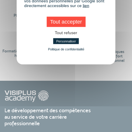
vos données personnelles par Google sont
directement accessibles sur ce
lien
Plus de 50 formations
Des intervenants
Éligibles CPF
professionnels
Tout accepter
Tout refuser
Personnaliser
Politique de confidentialité
Formations réalisables pendant ou
Des contenus pédagogiques
hors temps de travail
« de pointe » et en lien fort
avec le monde professionnel
Le développement des compétences
au service de votre carrière
professionnelle