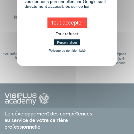
vos données personnelles par Google sont
directement accessibles sur ce
lien
Plus de 50 formations
Des intervenants
Éligibles CPF
Tout accepter
professionnels
Tout refuser
Personnaliser
Politique de confidentialité
Formations réalisables pendant ou
Des contenus pédagogiques
hors temps de travail
« de pointe » et en lien fort
avec le monde professionnel
Le développement des compétences
au service de votre carrière
professionnelle