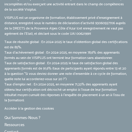
incomplètes et/ou exerçant une activité entrant dans le champ de compétences
de la société Visiplus.
VISIPLUS est un organisme de formation, établissement privé d’enseignement à
distance, enregistré sous le numéro de déclaration d’activité 93060557706 auprès
de la DREETS de la Provence Alpes Côte d’Azur (cet enregistrement ne vaut pas
agrément de l’Etat), et déclaré sous le code UAI 0062199H
Taux de réussite global : En 2024-2025 le taux d'obtention global des certifications
est de 85%.
Taux d’achèvement global : En 2024-2025, en moyenne 78,6% des apprenants
formés au sein de VISIPLUS ont terminé leur formation sans abandonner.
Taux de satisfaction global : En 2024-2025 le taux de satisfaction global des
apprenants formés est de 91,6% (taux de participants ayant répondu entre 13 et 20
à la question "Si vous deviez donner une note d’ensemble à ce cycle de formation,
quelle note lui accorderiez-vous sur 20 ?")
Taux d’emploi net : En 2024-2025, en moyenne 71,33% des apprenants ayant
obtenu leur certification ont décroché un emploi à l'issue de leur formation
(résultat moyen cumulé des réponses à l'enquête de placement à un an à l'issu de
la formation).
Accéder à la gestion des cookies
Qui Sommes-Nous ?
Ressources
Contact