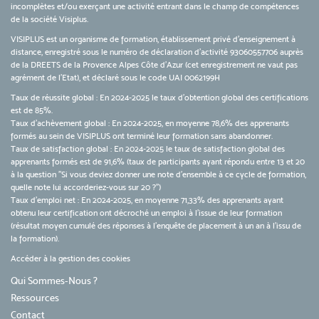
incomplètes et/ou exerçant une activité entrant dans le champ de compétences
de la société Visiplus.
VISIPLUS est un organisme de formation, établissement privé d’enseignement à
distance, enregistré sous le numéro de déclaration d’activité 93060557706 auprès
de la DREETS de la Provence Alpes Côte d’Azur (cet enregistrement ne vaut pas
agrément de l’Etat), et déclaré sous le code UAI 0062199H
Taux de réussite global : En 2024-2025 le taux d'obtention global des certifications
est de 85%.
Taux d’achèvement global : En 2024-2025, en moyenne 78,6% des apprenants
formés au sein de VISIPLUS ont terminé leur formation sans abandonner.
Taux de satisfaction global : En 2024-2025 le taux de satisfaction global des
apprenants formés est de 91,6% (taux de participants ayant répondu entre 13 et 20
à la question "Si vous deviez donner une note d’ensemble à ce cycle de formation,
quelle note lui accorderiez-vous sur 20 ?")
Taux d’emploi net : En 2024-2025, en moyenne 71,33% des apprenants ayant
obtenu leur certification ont décroché un emploi à l'issue de leur formation
(résultat moyen cumulé des réponses à l'enquête de placement à un an à l'issu de
la formation).
Accéder à la gestion des cookies
Qui Sommes-Nous ?
Ressources
Contact