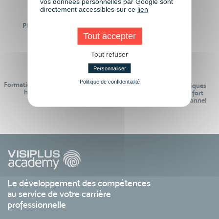
vos données personnelles par Google sont
directement accessibles sur ce
lien
Plus de 50 formations
Des intervenants
Éligibles CPF
professionnels
Tout accepter
Tout refuser
Personnaliser
Politique de confidentialité
Formations réalisables pendant ou
Des contenus pédagogiques
hors temps de travail
« de pointe » et en lien fort
avec le monde professionnel
Le développement des compétences
au service de votre carrière
professionnelle