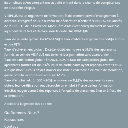
incomplètes et/ou exerçant une activité entrant dans le champ de compétences
de la société Visiplus.
VISIPLUS est un organisme de formation, établissement privé d’enseignement à
distance, enregistré sous le numéro de déclaration d’activité 93060557706 auprès
de la DREETS de la Provence Alpes Côte d’Azur (cet enregistrement ne vaut pas
agrément de l’Etat), et déclaré sous le code UAI 0062199H
Taux de réussite global : En 2024-2025 le taux d'obtention global des certifications
est de 85%.
Taux d’achèvement global : En 2024-2025, en moyenne 78,6% des apprenants
formés au sein de VISIPLUS ont terminé leur formation sans abandonner.
Taux de satisfaction global : En 2024-2025 le taux de satisfaction global des
apprenants formés est de 91,6% (taux de participants ayant répondu entre 13 et 20
à la question "Si vous deviez donner une note d’ensemble à ce cycle de formation,
quelle note lui accorderiez-vous sur 20 ?")
Taux d’emploi net : En 2024-2025, en moyenne 71,33% des apprenants ayant
obtenu leur certification ont décroché un emploi à l'issue de leur formation
(résultat moyen cumulé des réponses à l'enquête de placement à un an à l'issu de
la formation).
Accéder à la gestion des cookies
Qui Sommes-Nous ?
Ressources
Contact