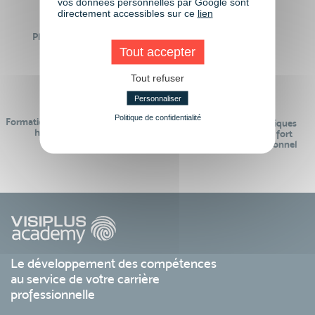
vos données personnelles par Google sont
directement accessibles sur ce
lien
Plus de 50 formations
Des intervenants
Éligibles CPF
professionnels
Tout accepter
Tout refuser
Personnaliser
Politique de confidentialité
Formations réalisables pendant ou
Des contenus pédagogiques
hors temps de travail
« de pointe » et en lien fort
avec le monde professionnel
Le développement des compétences
au service de votre carrière
professionnelle