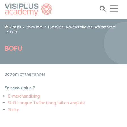
Accueil
Ressources
Glossaire du web marketing et du référencement
BOFU
BOFU
Bottom of the funnel
En savoir plus ?
E-merchandising
SEO Longue Traîne (long tail en anglais)
Sticky