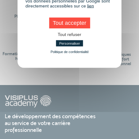
vos données personnelles par Google sont
directement accessibles sur ce
lien
Plus de 50 formations
Des intervenants
Éligibles CPF
professionnels
Tout accepter
Tout refuser
Personnaliser
Politique de confidentialité
Formations réalisables pendant ou
Des contenus pédagogiques
hors temps de travail
« de pointe » et en lien fort
avec le monde professionnel
Le développement des compétences
au service de votre carrière
professionnelle