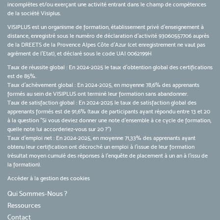
incomplètes et/ou exerçant une activité entrant dans le champ de compétences
de la société Visiplus.
VISIPLUS est un organisme de formation, établissement privé d’enseignement à
distance, enregistré sous le numéro de déclaration d’activité 93060557706 auprès
de la DREETS de la Provence Alpes Côte d’Azur (cet enregistrement ne vaut pas
agrément de l’Etat), et déclaré sous le code UAI 0062199H
Taux de réussite global : En 2024-2025 le taux d'obtention global des certifications
est de 85%.
Taux d’achèvement global : En 2024-2025, en moyenne 78,6% des apprenants
formés au sein de VISIPLUS ont terminé leur formation sans abandonner.
Taux de satisfaction global : En 2024-2025 le taux de satisfaction global des
apprenants formés est de 91,6% (taux de participants ayant répondu entre 13 et 20
à la question "Si vous deviez donner une note d’ensemble à ce cycle de formation,
quelle note lui accorderiez-vous sur 20 ?")
Taux d’emploi net : En 2024-2025, en moyenne 71,33% des apprenants ayant
obtenu leur certification ont décroché un emploi à l'issue de leur formation
(résultat moyen cumulé des réponses à l'enquête de placement à un an à l'issu de
la formation).
Accéder à la gestion des cookies
Qui Sommes-Nous ?
Ressources
Contact