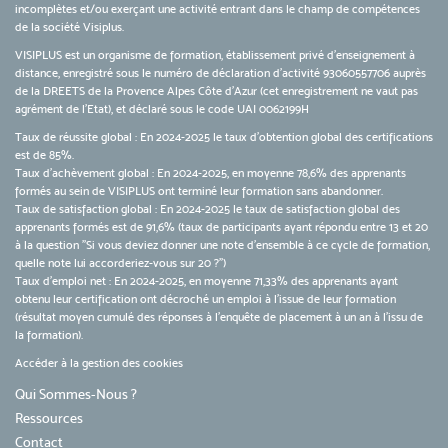
incomplètes et/ou exerçant une activité entrant dans le champ de compétences
de la société Visiplus.
VISIPLUS est un organisme de formation, établissement privé d’enseignement à
distance, enregistré sous le numéro de déclaration d’activité 93060557706 auprès
de la DREETS de la Provence Alpes Côte d’Azur (cet enregistrement ne vaut pas
agrément de l’Etat), et déclaré sous le code UAI 0062199H
Taux de réussite global : En 2024-2025 le taux d'obtention global des certifications
est de 85%.
Taux d’achèvement global : En 2024-2025, en moyenne 78,6% des apprenants
formés au sein de VISIPLUS ont terminé leur formation sans abandonner.
Taux de satisfaction global : En 2024-2025 le taux de satisfaction global des
apprenants formés est de 91,6% (taux de participants ayant répondu entre 13 et 20
à la question "Si vous deviez donner une note d’ensemble à ce cycle de formation,
quelle note lui accorderiez-vous sur 20 ?")
Taux d’emploi net : En 2024-2025, en moyenne 71,33% des apprenants ayant
obtenu leur certification ont décroché un emploi à l'issue de leur formation
(résultat moyen cumulé des réponses à l'enquête de placement à un an à l'issu de
la formation).
Accéder à la gestion des cookies
Qui Sommes-Nous ?
Ressources
Contact