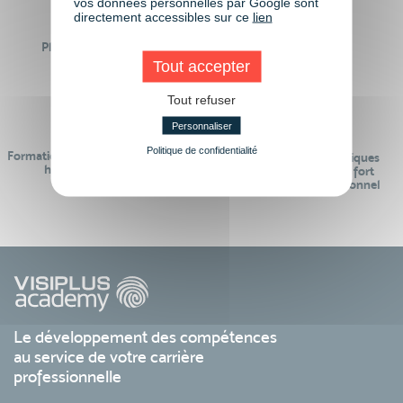
vos données personnelles par Google sont
directement accessibles sur ce
lien
Plus de 50 formations
Des intervenants
Éligibles CPF
professionnels
Tout accepter
Tout refuser
Personnaliser
Politique de confidentialité
Formations réalisables pendant ou
Des contenus pédagogiques
hors temps de travail
« de pointe » et en lien fort
avec le monde professionnel
Le développement des compétences
au service de votre carrière
professionnelle