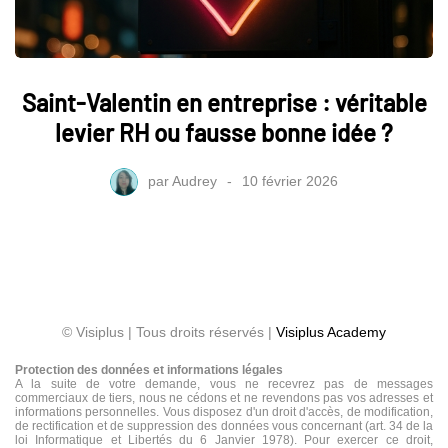
Saint-Valentin en entreprise : véritable
levier RH ou fausse bonne idée ?
par
Audrey
10 février 2026
© Visiplus | Tous droits réservés |
Visiplus Academy
Protection des données et informations légales
A la suite de votre demande, vous ne recevrez pas de messages
commerciaux de tiers, nous ne cédons et ne revendons pas vos adresses et
informations personnelles. Vous disposez d'un droit d'accès, de modification,
de rectification et de suppression des données vous concernant (art. 34 de la
loi Informatique et Libertés du 6 Janvier 1978). Pour exercer ce droit,