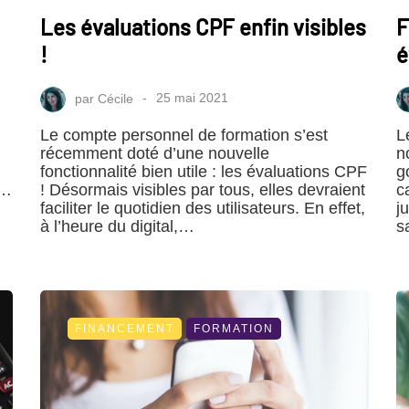
Les évaluations CPF enfin visibles
F
!
é
par
Cécile
25 mai 2021
Le compte personnel de formation s’est
L
récemment doté d’une nouvelle
n
fonctionnalité bien utile : les évaluations CPF
g
s…
! Désormais visibles par tous, elles devraient
c
faciliter le quotidien des utilisateurs. En effet,
j
à l’heure du digital,…
s
FINANCEMENT
FORMATION