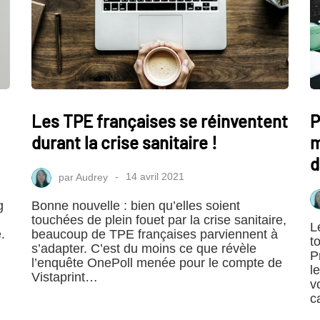
Les TPE françaises se réinventent
P
durant la crise sanitaire !
m
d
par
Audrey
14 avril 2021
g
Bonne nouvelle : bien qu’elles soient
touchées de plein fouet par la crise sanitaire,
L
.
beaucoup de TPE françaises parviennent à
t
s’adapter. C’est du moins ce que révèle
P
l’enquête OnePoll menée pour le compte de
l
Vistaprint…
v
c