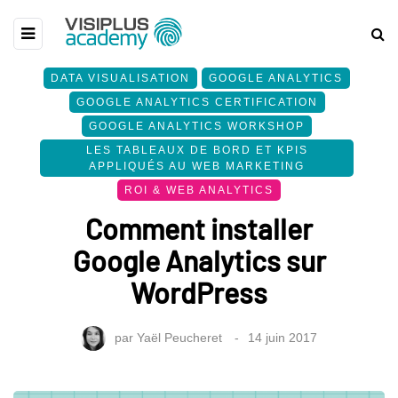
DATA VISUALISATION
GOOGLE ANALYTICS
GOOGLE ANALYTICS CERTIFICATION
GOOGLE ANALYTICS WORKSHOP
LES TABLEAUX DE BORD ET KPIS
APPLIQUÉS AU WEB MARKETING
ROI & WEB ANALYTICS
Comment installer
Google Analytics sur
WordPress
par
Yaël Peucheret
14 juin 2017