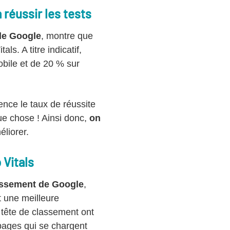
réussir les tests
de Google
, montre que
ls. A titre indicatif,
obile et de 20 % sur
ence le taux de réussite
ue chose ! Ainsi donc,
on
éliorer.
 Vitals
lassement de Google
,
t une meilleure
n tête de classement ont
 pages qui se chargent