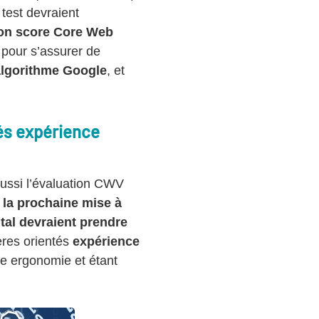
 test devraient
son score Core Web
 pour s’assurer de
algorithme Google
, et
tés expérience
éussi l’évaluation CWV
 la prochaine mise à
tal devraient prendre
ères orientés
expérience
ure ergonomie et étant