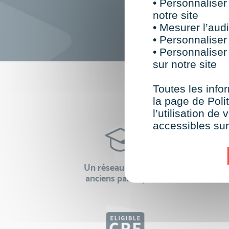
• Personnaliser
notre site
• Mesurer l’audi
• Personnaliser
• Personnaliser
sur notre site
F
Toutes les infor
la page de Polit
l’utilisation d
accessibles su
Un réseau de 22 000
100% 
anciens participants