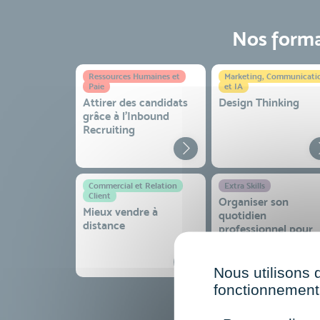
Nos format
Ressources Humaines et
Marketing, Communicati
Paie
et IA
Attirer des candidats
Design Thinking
grâce à l’Inbound
Recruiting
Commercial et Relation
Extra Skills
Client
Organiser son
Mieux vendre à
quotidien
distance
professionnel pour
gagner en efficacité
sérénité
Nous utilisons 
fonctionnement 