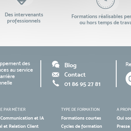
Des intervenants
Formations réalisables p
professionnels
ou hors temps de trava
oppement des
Re
Blog
ces au service
Contact
arrière
nnelle
01 86 95 27 81
E PAR MÉTIER
TYPE DE FORMATION
A PROP
 Communication et IA
Formations courtes
Qui so
 et Relation Client
Cycles de formation
Presse