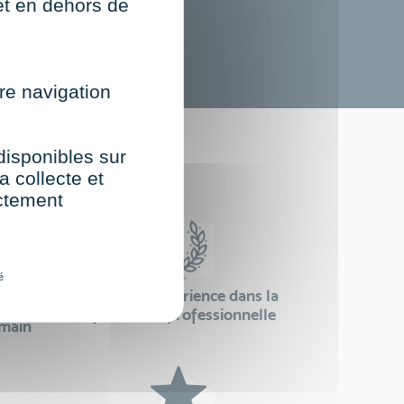
net en dehors de
re navigation
st
 disponibles sur
a collecte et
ectement
é
24 ans d'expérience dans la
se
formation professionnelle
emain