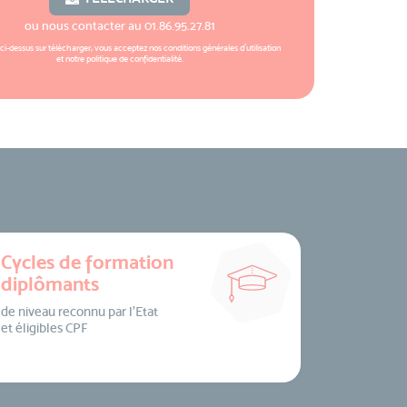
ou nous contacter au
01.86.95.27.81
 ci-dessus sur télécharger, vous acceptez nos
conditions générales d'utilisation
et notre
politique de confidentialité
.
Cycles de formation
diplômants
de niveau reconnu par l’Etat
et éligibles CPF