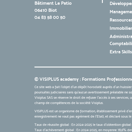
Bâtiment Le Patio
Développe
06410 Biot
Managemen
04 83 58 00 50
Ressources
Immobilie
Administra
Comptabili
Extra Skills
© VISIPLUS academy : Formations Professionne
Ce site web a fait l'objet d'un dépôt horodaté auprès d'un huissier
poursuites judiciaires sans qu’aucun avertissement préalable ne soi
Visiplus SAS se réserve le droit de refuser l'accès à ses services,
champ de compétences de la société Visiplus.
VISIPLUS est un organisme de formation, établissement privé d’e
enregistrement ne vaut pas agrément de l’Etat), et déclaré sous 
Taux de réussite global : En 2024-2025 le taux d'obtention global 
Taux d’achèvement global : En 2024-2025, en moyenne 78,6% des 