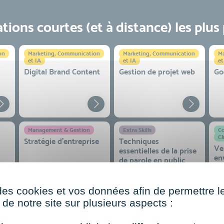
ions courtes (et à distance) les plus
on
Marketing, Communication
Marketing, Communication
Ma
et IA
et IA
et
Digital Brand Content
Gestion de projet web
Go
Management & Gestion
Extra Skills
Co
Cl
Stratégie d’entreprise
Techniques
Ve
essentielles de la prise
en
de parole en public
co
 et
des cookies et vos données afin de permettre l
de notre site sur plusieurs aspects :