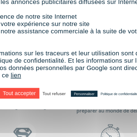
 les annonces publicitaires diffusées sur Inter
TOUTES NOS FORMATIONS COURTES
ence de notre site Internet
 votre expérience sur notre site
 notre assistance commerciale à la suite de vot
aire le choix de VISIPLUS academy c’e
mations sur les traceurs et leur utilisation sont
ique de confidentialité. Et les informations sur l
e vos données personnelles par Google sont dir
r ce
lien
Tout accepter
Tout refuser
Personnaliser
Politique de confidentialit
des formations réalisables
500 formations pour 
en digital learning
préparer au monde de d