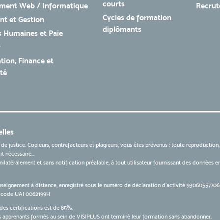
courts
ment Web / Informatique
Recru
Cycles de formation
t et Gestion
diplômants
 Humaines et Paie
r
tion, Finance et
té
lles
 de justice. Copieurs, contrefacteurs et plagieurs, vous êtes prévenus : toute reproduction
t nécessaire...
 unilatéralement et sans notification préalable, à tout utilisateur fournissant des données
nseignement à distance, enregistré sous le numéro de déclaration d’activité 9306055770
le code UAI 0062199H
des certifications est de 85%.
apprenants formés au sein de VISIPLUS ont terminé leur formation sans abandonner.