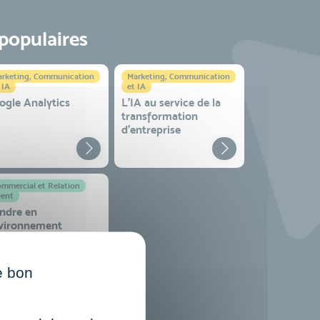
 populaires
rketing, Communication
Marketing, Communication
 IA
et IA
ogle Analytics
L'IA au service de la
transformation
d'entreprise
mmercial et Relation
ient
ndre en
vironnement
mplexe
e bon