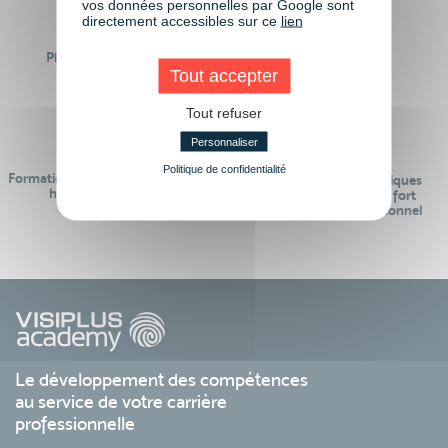
vos données personnelles par Google sont
directement accessibles sur ce
lien
Plus de 50 formations
Des intervenants
Éligibles CPF
Tout accepter
professionnels
Tout refuser
Personnaliser
Politique de confidentialité
Formations réalisables pendant ou
Des contenus pédagogiques
hors temps de travail
« de pointe » et en lien fort
avec le monde professionnel
Le développement des compétences
au service de votre carrière
professionnelle