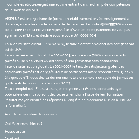
incomplètes et/ou exerçant une activité entrant dans le champ de compétences
de la société Visiplus.
VISIPLUS est un organisme de formation, établissement privé d’enseignement à
distance, enregistré sous le numéro de déclaration d’activité 93060557706 auprès
de la DREETS de la Provence Alpes Côte d’Azur (cet enregistrement ne vaut pas
agrément de l’Etat), et déclaré sous le code UAI 0062199H
Taux de réussite global : En 2024-2025 le taux d'obtention global des certifications
est de 85%.
Taux d’achèvement global : En 2024-2025, en moyenne 78,6% des apprenants
formés au sein de VISIPLUS ont terminé leur formation sans abandonner.
Taux de satisfaction global : En 2024-2025 le taux de satisfaction global des
apprenants formés est de 91,6% (taux de participants ayant répondu entre 13 et 20
à la question "Si vous deviez donner une note d’ensemble à ce cycle de formation,
quelle note lui accorderiez-vous sur 20 ?")
Taux d’emploi net : En 2024-2025, en moyenne 71,33% des apprenants ayant
obtenu leur certification ont décroché un emploi à l'issue de leur formation
(résultat moyen cumulé des réponses à l'enquête de placement à un an à l'issu de
la formation).
Accéder à la gestion des cookies
Qui Sommes-Nous ?
Ressources
Contact