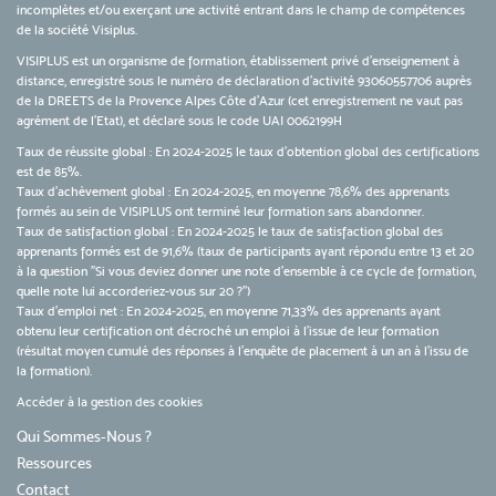
incomplètes et/ou exerçant une activité entrant dans le champ de compétences
de la société Visiplus.
VISIPLUS est un organisme de formation, établissement privé d’enseignement à
distance, enregistré sous le numéro de déclaration d’activité 93060557706 auprès
de la DREETS de la Provence Alpes Côte d’Azur (cet enregistrement ne vaut pas
agrément de l’Etat), et déclaré sous le code UAI 0062199H
Taux de réussite global : En 2024-2025 le taux d'obtention global des certifications
est de 85%.
Taux d’achèvement global : En 2024-2025, en moyenne 78,6% des apprenants
formés au sein de VISIPLUS ont terminé leur formation sans abandonner.
Taux de satisfaction global : En 2024-2025 le taux de satisfaction global des
apprenants formés est de 91,6% (taux de participants ayant répondu entre 13 et 20
à la question "Si vous deviez donner une note d’ensemble à ce cycle de formation,
quelle note lui accorderiez-vous sur 20 ?")
Taux d’emploi net : En 2024-2025, en moyenne 71,33% des apprenants ayant
obtenu leur certification ont décroché un emploi à l'issue de leur formation
(résultat moyen cumulé des réponses à l'enquête de placement à un an à l'issu de
la formation).
Accéder à la gestion des cookies
Qui Sommes-Nous ?
Ressources
Contact