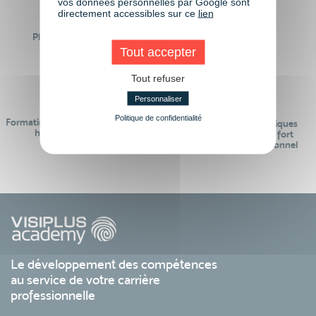
vos données personnelles par Google sont
directement accessibles sur ce
lien
Plus de 50 formations
Des intervenants
Éligibles CPF
professionnels
Tout accepter
Tout refuser
Personnaliser
Politique de confidentialité
Formations réalisables pendant ou
Des contenus pédagogiques
hors temps de travail
« de pointe » et en lien fort
avec le monde professionnel
Le développement des compétences
au service de votre carrière
professionnelle