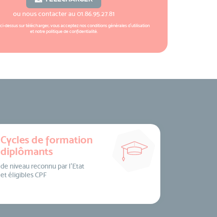
ou nous contacter au
01.86.95.27.81
 ci-dessus sur télécharger, vous acceptez nos
conditions générales d'utilisation
et notre
politique de confidentialité
.
Cycles de formation
diplômants
de niveau reconnu par l’Etat
et éligibles CPF