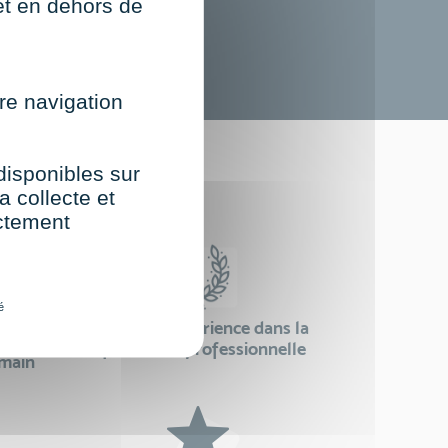
net en dehors de
re navigation
st
 disponibles sur
a collecte et
ectement
é
24 ans d'expérience dans la
se
formation professionnelle
emain