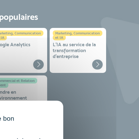
 populaires
rketing, Communication
Marketing, Communication
 IA
et IA
ogle Analytics
L'IA au service de la
transformation
d'entreprise
mmercial et Relation
ient
ndre en
vironnement
mplexe
e bon