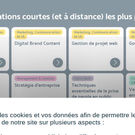
ions courtes (et à distance) les plus
on
Marketing, Communication
Marketing, Communication
Ma
et IA
et IA
et
Digital Brand Content
Gestion de projet web
Go
Management & Gestion
Extra Skills
Co
Cl
Stratégie d’entreprise
Techniques
Ve
essentielles de la prise
en
de parole en public
co
 et
des cookies et vos données afin de permettre l
de notre site sur plusieurs aspects :