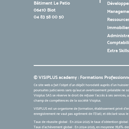
Bâtiment Le Patio
Développe
06410 Biot
Managemen
04 83 58 00 50
Ressources
Immobilie
Administra
Comptabili
Extra Skills
© VISIPLUS academy : Formations Professionne
Ce site web a fait l'objet d'un dépôt horodaté auprès d'un huissier
poursuites judiciaires sans qu’aucun avertissement préalable ne soi
Visiplus SAS se réserve le droit de refuser l'accès à ses services,
champ de compétences de la société Visiplus.
VISIPLUS est un organisme de formation, établissement privé d’e
enregistrement ne vaut pas agrément de l’Etat), et déclaré sous 
Taux de réussite global : En 2024-2025 le taux d'obtention global 
Taux d’achèvement global : En 2024-2025, en moyenne 78,6% des 