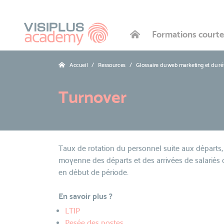
Formations courte
Accueil
Ressources
Glossaire du web marketing et du r
Turnover
Taux de rotation du personnel suite aux départs, s
moyenne des départs et des arrivées de salariés da
en début de période.
En savoir plus ?
LTIP
Pesée des postes