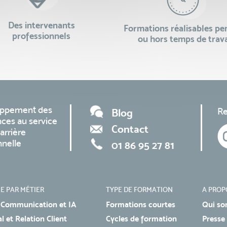
Des intervenants
Formations réalisables p
professionnels
ou hors temps de trava
oppement des
Re
Blog
ces au service
Contact
arrière
nnelle
01 86 95 27 81
E PAR MÉTIER
TYPE DE FORMATION
A PROP
 Communication et IA
Formations courtes
Qui so
 et Relation Client
Cycles de formation
Presse