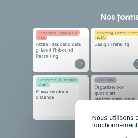
Nos format
Ressources Humaines et
Marketing, Communicati
Paie
et IA
Attirer des candidats
Design Thinking
grâce à l’Inbound
Recruiting
Commercial et Relation
Extra Skills
Client
Organiser son
Mieux vendre à
quotidien
distance
professionnel pour
gagner en efficacité
sérénité
Nous utilisons 
fonctionnement 