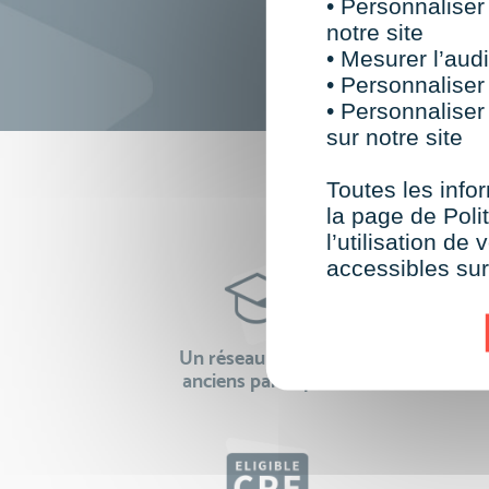
• Personnaliser
notre site
• Mesurer l’audi
• Personnaliser
• Personnaliser
sur notre site
F
Toutes les infor
la page de Polit
l’utilisation d
accessibles su
Un réseau de 22 000
100% 
anciens participants