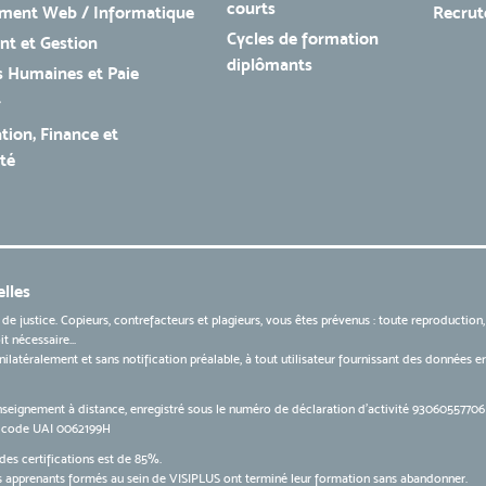
courts
ment Web / Informatique
Recru
Cycles de formation
t et Gestion
diplômants
 Humaines et Paie
r
tion, Finance et
té
lles
 de justice. Copieurs, contrefacteurs et plagieurs, vous êtes prévenus : toute reproduction
t nécessaire...
 unilatéralement et sans notification préalable, à tout utilisateur fournissant des données
nseignement à distance, enregistré sous le numéro de déclaration d’activité 9306055770
le code UAI 0062199H
des certifications est de 85%.
apprenants formés au sein de VISIPLUS ont terminé leur formation sans abandonner.