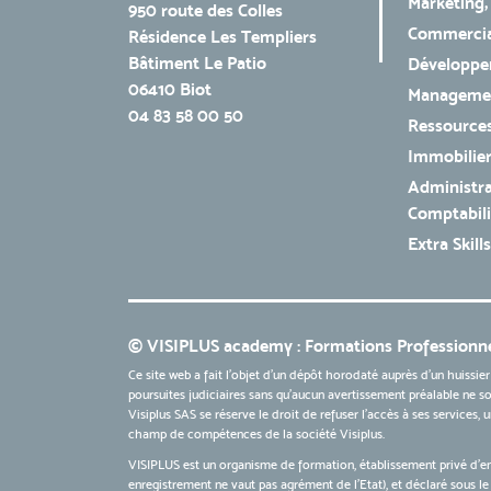
Marketing,
950 route des Colles
Commercial
Résidence Les Templiers
Bâtiment Le Patio
Développe
06410 Biot
Managemen
04 83 58 00 50
Ressources
Immobilie
Administra
Comptabili
Extra Skills
© VISIPLUS academy : Formations Professionne
Ce site web a fait l'objet d'un dépôt horodaté auprès d'un huissier
poursuites judiciaires sans qu’aucun avertissement préalable ne soi
Visiplus SAS se réserve le droit de refuser l'accès à ses services,
champ de compétences de la société Visiplus.
VISIPLUS est un organisme de formation, établissement privé d’e
enregistrement ne vaut pas agrément de l’Etat), et déclaré sous 