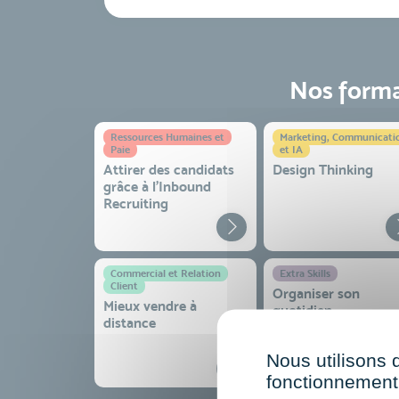
Nos format
Ressources Humaines et
Marketing, Communicati
Paie
et IA
Attirer des candidats
Design Thinking
grâce à l’Inbound
Recruiting
Commercial et Relation
Extra Skills
Client
Organiser son
Mieux vendre à
quotidien
distance
professionnel pour
gagner en efficacité
Nous utilisons 
sérénité
fonctionnement 