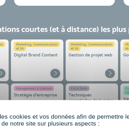
ions courtes (et à distance) les plus
on
Marketing, Communication
Marketing, Communication
Ma
et IA
et IA
et
Digital Brand Content
Gestion de projet web
Go
Management & Gestion
Extra Skills
Co
Cl
Stratégie d’entreprise
Techniques
Ve
essentielles de la prise
en
de parole en public
co
 et
des cookies et vos données afin de permettre l
de notre site sur plusieurs aspects :