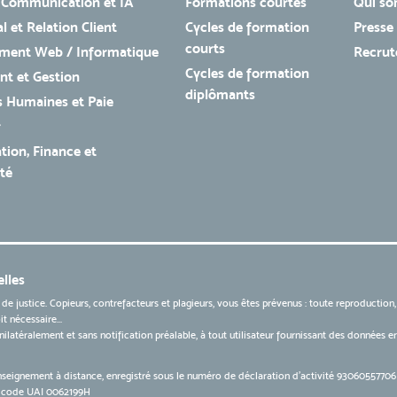
 Communication et IA
Formations courtes
Qui so
 et Relation Client
Cycles de formation
Presse
courts
ment Web / Informatique
Recru
Cycles de formation
t et Gestion
diplômants
 Humaines et Paie
r
tion, Finance et
té
lles
 de justice. Copieurs, contrefacteurs et plagieurs, vous êtes prévenus : toute reproduction
t nécessaire...
 unilatéralement et sans notification préalable, à tout utilisateur fournissant des données
nseignement à distance, enregistré sous le numéro de déclaration d’activité 9306055770
le code UAI 0062199H