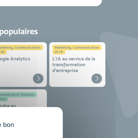
 populaires
rketing, Communication
Marketing, Communication
 IA
et IA
ogle Analytics
L'IA au service de la
transformation
d'entreprise
mmercial et Relation
ient
ndre en
vironnement
mplexe
e bon