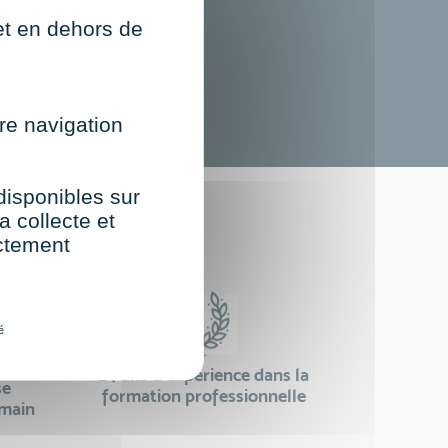
net en dehors de
re navigation
 disponibles sur
st
a collecte et
ectement
é
24 ans d'expérience dans la
se
formation professionnelle
emain