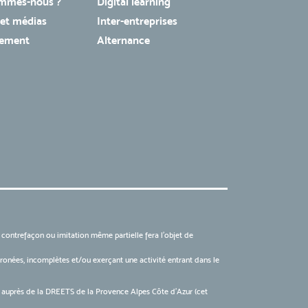
mmes-nous ?
Digital learning
 et médias
Inter-entreprises
tement
Alternance
, contrefaçon ou imitation même partielle fera l'objet de
 erronées, incomplètes et/ou exerçant une activité entrant dans le
6 auprès de la DREETS de la Provence Alpes Côte d’Azur (cet