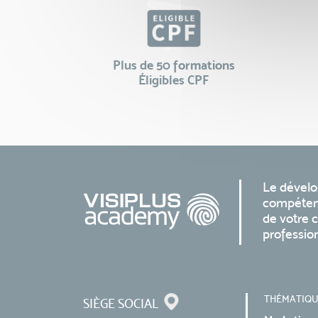
Plus de 50 formations
Éligibles CPF
Le dével
compéten
de votre c
professio
THÉMATIQU
SIÈGE SOCIAL