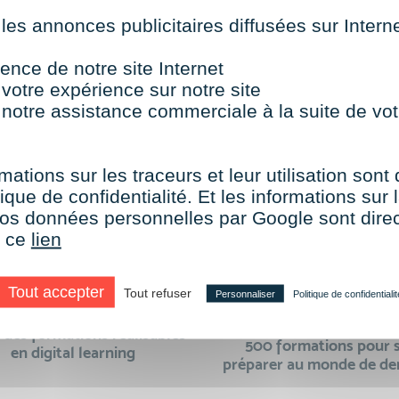
 les annonces publicitaires diffusées sur Inter
TOUTES NOS FORMATIONS COURTES
ence de notre site Internet
 votre expérience sur notre site
 notre assistance commerciale à la suite de vot
mations sur les traceurs et leur utilisation sont
aire le choix de VISIPLUS academy c’e
ique de confidentialité. Et les informations sur l
e vos données personnelles par Google sont dir
r ce
lien
Tout accepter
Tout refuser
Personnaliser
Politique de confidentialit
des formations réalisables
500 formations pour 
en digital learning
préparer au monde de d