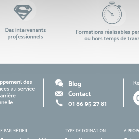
Des intervenants
Formations réalisables p
professionnels
ou hors temps de trava
oppement des
Re
Blog
ces au service
Contact
arrière
nnelle
01 86 95 27 81
E PAR MÉTIER
TYPE DE FORMATION
A PROP