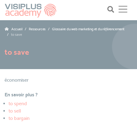
Accueil
Ressources
Glossaire du web marketing et du référencement
to save
to save
économiser
En savoir plus ?
to spend
to sell
to bargain