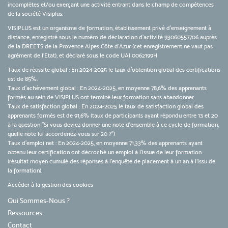
incomplètes et/ou exerçant une activité entrant dans le champ de compétences
de la société Visiplus.
VISIPLUS est un organisme de formation, établissement privé d’enseignement à
distance, enregistré sous le numéro de déclaration d’activité 93060557706 auprès
de la DREETS de la Provence Alpes Côte d’Azur (cet enregistrement ne vaut pas
agrément de l’Etat), et déclaré sous le code UAI 0062199H
Taux de réussite global : En 2024-2025 le taux d'obtention global des certifications
est de 85%.
Taux d’achèvement global : En 2024-2025, en moyenne 78,6% des apprenants
formés au sein de VISIPLUS ont terminé leur formation sans abandonner.
Taux de satisfaction global : En 2024-2025 le taux de satisfaction global des
apprenants formés est de 91,6% (taux de participants ayant répondu entre 13 et 20
à la question "Si vous deviez donner une note d’ensemble à ce cycle de formation,
quelle note lui accorderiez-vous sur 20 ?")
Taux d’emploi net : En 2024-2025, en moyenne 71,33% des apprenants ayant
obtenu leur certification ont décroché un emploi à l'issue de leur formation
(résultat moyen cumulé des réponses à l'enquête de placement à un an à l'issu de
la formation).
Accéder à la gestion des cookies
Qui Sommes-Nous ?
Ressources
Contact