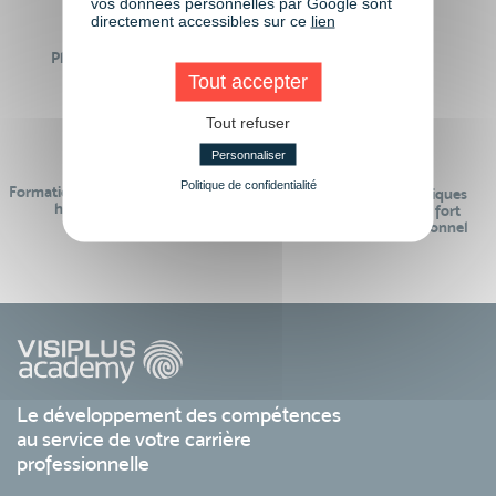
vos données personnelles par Google sont
directement accessibles sur ce
lien
Plus de 50 formations
Des intervenants
Éligibles CPF
professionnels
Tout accepter
Tout refuser
Personnaliser
Politique de confidentialité
Formations réalisables pendant ou
Des contenus pédagogiques
hors temps de travail
« de pointe » et en lien fort
avec le monde professionnel
Le développement des compétences
au service de votre carrière
professionnelle