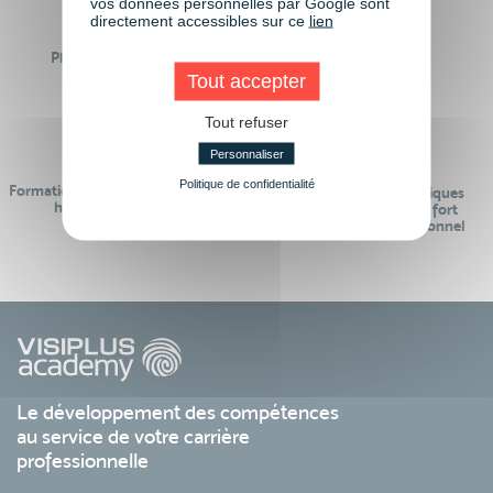
vos données personnelles par Google sont
directement accessibles sur ce
lien
Plus de 50 formations
Des intervenants
Éligibles CPF
professionnels
Tout accepter
Tout refuser
Personnaliser
Politique de confidentialité
Formations réalisables pendant ou
Des contenus pédagogiques
hors temps de travail
« de pointe » et en lien fort
avec le monde professionnel
Le développement des compétences
au service de votre carrière
professionnelle