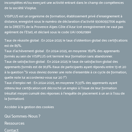
incomplètes et/ou exerçant une activité entrant dans le champ de compétences
de la société Visiplus.
VISIPLUS est un organisme de formation, établissement privé d’enseignement à
distance, enregistré sous le numéro de déclaration d’activité 93060557706 auprès
de la DREETS de la Provence Alpes Côte d’Azur (cet enregistrement ne vaut pas
agrément de l’Etat), et déclaré sous le code UAI 0062199H
Taux de réussite global : En 2024-2025 le taux d'obtention global des certifications
est de 85%.
Taux d’achèvement global : En 2024-2025, en moyenne 78,6% des apprenants
formés au sein de VISIPLUS ont terminé leur formation sans abandonner.
Taux de satisfaction global : En 2024-2025 le taux de satisfaction global des
apprenants formés est de 91,6% (taux de participants ayant répondu entre 13 et 20
à la question "Si vous deviez donner une note d’ensemble à ce cycle de formation,
quelle note lui accorderiez-vous sur 20 ?")
Taux d’emploi net : En 2024-2025, en moyenne 71,33% des apprenants ayant
obtenu leur certification ont décroché un emploi à l'issue de leur formation
(résultat moyen cumulé des réponses à l'enquête de placement à un an à l'issu de
la formation).
Accéder à la gestion des cookies
Qui Sommes-Nous ?
Ressources
Contact