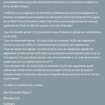
incomplètes et/ou exerçant une activité entrant dans le champ de compétences
de la société Visiplus.
VISIPLUS est un organisme de formation, établissement privé d’enseignement à
distance, enregistré sous le numéro de déclaration d’activité 93060557706 auprès
de la DREETS de la Provence Alpes Côte d’Azur (cet enregistrement ne vaut pas
agrément de l’Etat), et déclaré sous le code UAI 0062199H
Taux de réussite global : En 2024-2025 le taux d'obtention global des certifications
est de 85%.
Taux d’achèvement global : En 2024-2025, en moyenne 78,6% des apprenants
formés au sein de VISIPLUS ont terminé leur formation sans abandonner.
Taux de satisfaction global : En 2024-2025 le taux de satisfaction global des
apprenants formés est de 91,6% (taux de participants ayant répondu entre 13 et 20
à la question "Si vous deviez donner une note d’ensemble à ce cycle de formation,
quelle note lui accorderiez-vous sur 20 ?")
Taux d’emploi net : En 2024-2025, en moyenne 71,33% des apprenants ayant
obtenu leur certification ont décroché un emploi à l'issue de leur formation
(résultat moyen cumulé des réponses à l'enquête de placement à un an à l'issu de
la formation).
Accéder à la gestion des cookies
Qui Sommes-Nous ?
Ressources
Contact