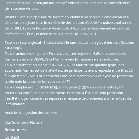
incomplètes et/ou exerçant une activité entrant dans le champ de compétences
de la société Visiplus.
VISIPLUS est un organisme de formation, établissement privé d’enseignement à
distance, enregistré sous le numéro de déclaration d’activité 93060557706 auprès
de la DREETS de la Provence Alpes Côte d’Azur (cet enregistrement ne vaut pas
agrément de l’Etat), et déclaré sous le code UAI 0062199H
Taux de réussite global : En 2024-2025 le taux d'obtention global des certifications
est de 85%.
Taux d’achèvement global : En 2024-2025, en moyenne 78,6% des apprenants
formés au sein de VISIPLUS ont terminé leur formation sans abandonner.
Taux de satisfaction global : En 2024-2025 le taux de satisfaction global des
apprenants formés est de 91,6% (taux de participants ayant répondu entre 13 et 20
à la question "Si vous deviez donner une note d’ensemble à ce cycle de formation,
quelle note lui accorderiez-vous sur 20 ?")
Taux d’emploi net : En 2024-2025, en moyenne 71,33% des apprenants ayant
obtenu leur certification ont décroché un emploi à l'issue de leur formation
(résultat moyen cumulé des réponses à l'enquête de placement à un an à l'issu de
la formation).
Accéder à la gestion des cookies
Qui Sommes-Nous ?
Ressources
Contact