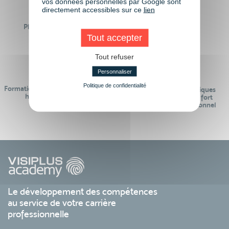
vos données personnelles par Google sont
directement accessibles sur ce
lien
Plus de 50 formations
Des intervenants
Éligibles CPF
professionnels
Tout accepter
Tout refuser
Personnaliser
Politique de confidentialité
Formations réalisables pendant ou
Des contenus pédagogiques
hors temps de travail
« de pointe » et en lien fort
avec le monde professionnel
Le développement des compétences
au service de votre carrière
professionnelle