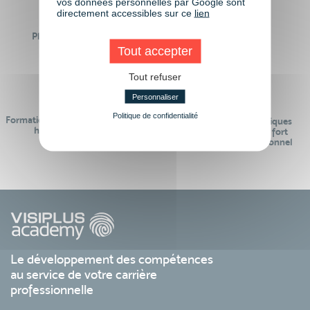
vos données personnelles par Google sont
directement accessibles sur ce
lien
Plus de 50 formations
Des intervenants
Éligibles CPF
professionnels
Tout accepter
Tout refuser
Personnaliser
Politique de confidentialité
Formations réalisables pendant ou
Des contenus pédagogiques
hors temps de travail
« de pointe » et en lien fort
avec le monde professionnel
Le développement des compétences
au service de votre carrière
professionnelle