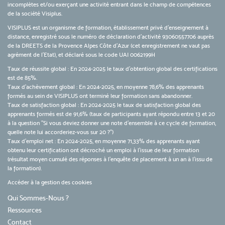
incomplètes et/ou exerçant une activité entrant dans le champ de compétences
de la société Visiplus.
VISIPLUS est un organisme de formation, établissement privé d’enseignement à
distance, enregistré sous le numéro de déclaration d’activité 93060557706 auprès
de la DREETS de la Provence Alpes Côte d’Azur (cet enregistrement ne vaut pas
agrément de l’Etat), et déclaré sous le code UAI 0062199H
Taux de réussite global : En 2024-2025 le taux d'obtention global des certifications
est de 85%.
Taux d’achèvement global : En 2024-2025, en moyenne 78,6% des apprenants
formés au sein de VISIPLUS ont terminé leur formation sans abandonner.
Taux de satisfaction global : En 2024-2025 le taux de satisfaction global des
apprenants formés est de 91,6% (taux de participants ayant répondu entre 13 et 20
à la question "Si vous deviez donner une note d’ensemble à ce cycle de formation,
quelle note lui accorderiez-vous sur 20 ?")
Taux d’emploi net : En 2024-2025, en moyenne 71,33% des apprenants ayant
obtenu leur certification ont décroché un emploi à l'issue de leur formation
(résultat moyen cumulé des réponses à l'enquête de placement à un an à l'issu de
la formation).
Accéder à la gestion des cookies
Qui Sommes-Nous ?
Ressources
Contact