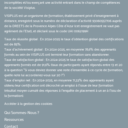
incomplètes et/ou exerçant une activité entrant dans le champ de compétences
de la société Visiplus.
VISIPLUS est un organisme de formation, établissement privé d’enseignement à
distance, enregistré sous le numéro de déclaration d’activité 93060557706 auprès
de la DREETS de la Provence Alpes Côte d’Azur (cet enregistrement ne vaut pas
agrément de l’Etat), et déclaré sous le code UAI 0062199H
Taux de réussite global : En 2024-2025 le taux d'obtention global des certifications
est de 85%.
Taux d’achèvement global : En 2024-2025, en moyenne 78,6% des apprenants
formés au sein de VISIPLUS ont terminé leur formation sans abandonner.
Taux de satisfaction global : En 2024-2025 le taux de satisfaction global des
apprenants formés est de 91,6% (taux de participants ayant répondu entre 13 et 20
à la question "Si vous deviez donner une note d’ensemble à ce cycle de formation,
quelle note lui accorderiez-vous sur 20 ?")
Taux d’emploi net : En 2024-2025, en moyenne 71,33% des apprenants ayant
obtenu leur certification ont décroché un emploi à l'issue de leur formation
(résultat moyen cumulé des réponses à l'enquête de placement à un an à l'issu de
la formation).
Accéder à la gestion des cookies
Qui Sommes-Nous ?
Ressources
Contact