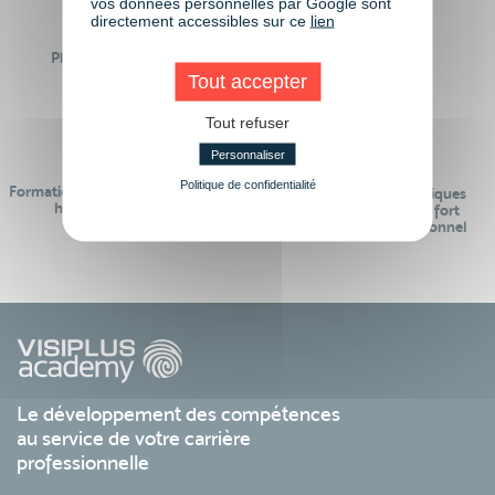
vos données personnelles par Google sont
directement accessibles sur ce
lien
Plus de 50 formations
Des intervenants
Éligibles CPF
professionnels
Tout accepter
Tout refuser
Personnaliser
Politique de confidentialité
Formations réalisables pendant ou
Des contenus pédagogiques
hors temps de travail
« de pointe » et en lien fort
avec le monde professionnel
Le développement des compétences
au service de votre carrière
professionnelle