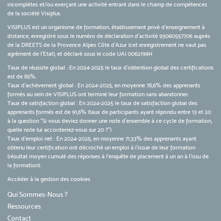
incomplètes et/ou exerçant une activité entrant dans le champ de compétences
de la société Visiplus.
VISIPLUS est un organisme de formation, établissement privé d’enseignement à
distance, enregistré sous le numéro de déclaration d’activité 93060557706 auprès
de la DREETS de la Provence Alpes Côte d’Azur (cet enregistrement ne vaut pas
agrément de l’Etat), et déclaré sous le code UAI 0062199H
Taux de réussite global : En 2024-2025 le taux d'obtention global des certifications
est de 85%.
Taux d’achèvement global : En 2024-2025, en moyenne 78,6% des apprenants
formés au sein de VISIPLUS ont terminé leur formation sans abandonner.
Taux de satisfaction global : En 2024-2025 le taux de satisfaction global des
apprenants formés est de 91,6% (taux de participants ayant répondu entre 13 et 20
à la question "Si vous deviez donner une note d’ensemble à ce cycle de formation,
quelle note lui accorderiez-vous sur 20 ?")
Taux d’emploi net : En 2024-2025, en moyenne 71,33% des apprenants ayant
obtenu leur certification ont décroché un emploi à l'issue de leur formation
(résultat moyen cumulé des réponses à l'enquête de placement à un an à l'issu de
la formation).
Accéder à la gestion des cookies
Qui Sommes-Nous ?
Ressources
Contact