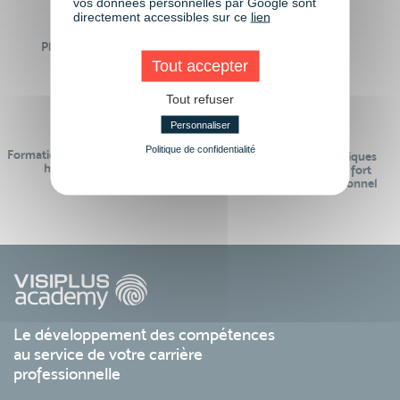
vos données personnelles par Google sont
directement accessibles sur ce
lien
Plus de 50 formations
Des intervenants
Éligibles CPF
professionnels
Tout accepter
Tout refuser
Personnaliser
Politique de confidentialité
Formations réalisables pendant ou
Des contenus pédagogiques
hors temps de travail
« de pointe » et en lien fort
avec le monde professionnel
Le développement des compétences
au service de votre carrière
professionnelle