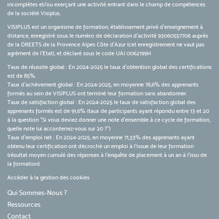
incomplètes et/ou exerçant une activité entrant dans le champ de compétences
de la société Visiplus.
VISIPLUS est un organisme de formation, établissement privé d’enseignement à
distance, enregistré sous le numéro de déclaration d’activité 93060557706 auprès
de la DREETS de la Provence Alpes Côte d’Azur (cet enregistrement ne vaut pas
agrément de l’Etat), et déclaré sous le code UAI 0062199H
Taux de réussite global : En 2024-2025 le taux d'obtention global des certifications
est de 85%.
Taux d’achèvement global : En 2024-2025, en moyenne 78,6% des apprenants
formés au sein de VISIPLUS ont terminé leur formation sans abandonner.
Taux de satisfaction global : En 2024-2025 le taux de satisfaction global des
apprenants formés est de 91,6% (taux de participants ayant répondu entre 13 et 20
à la question "Si vous deviez donner une note d’ensemble à ce cycle de formation,
quelle note lui accorderiez-vous sur 20 ?")
Taux d’emploi net : En 2024-2025, en moyenne 71,33% des apprenants ayant
obtenu leur certification ont décroché un emploi à l'issue de leur formation
(résultat moyen cumulé des réponses à l'enquête de placement à un an à l'issu de
la formation).
Accéder à la gestion des cookies
Qui Sommes-Nous ?
Ressources
Contact