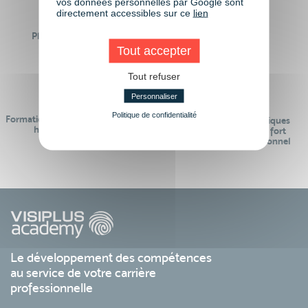
vos données personnelles par Google sont
directement accessibles sur ce
lien
Plus de 50 formations
Des intervenants
Éligibles CPF
professionnels
Tout accepter
Tout refuser
Personnaliser
Politique de confidentialité
Formations réalisables pendant ou
Des contenus pédagogiques
hors temps de travail
« de pointe » et en lien fort
avec le monde professionnel
Le développement des compétences
au service de votre carrière
professionnelle