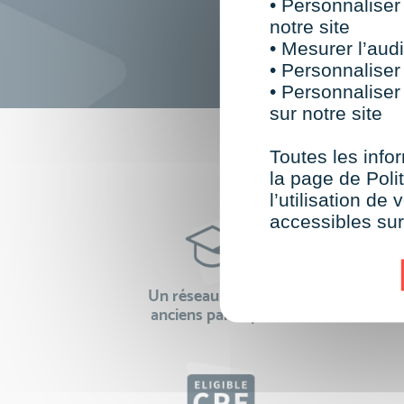
• Personnaliser
notre site
• Mesurer l’audi
• Personnaliser
• Personnaliser
sur notre site
F
Toutes les infor
la page de Polit
l’utilisation d
accessibles su
Un réseau de 22 000
100% 
anciens participants