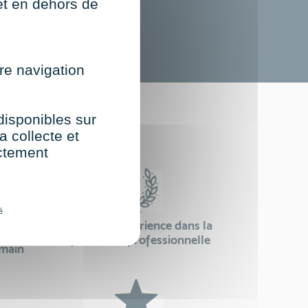
net en dehors de
re navigation
st
 disponibles sur
a collecte et
ectement
é
24 ans d'expérience dans la
se
formation professionnelle
emain