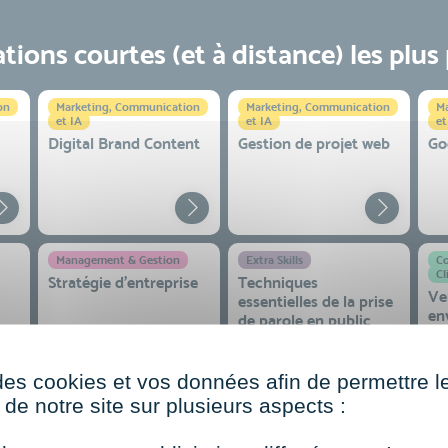
ions courtes (et à distance) les plus
on
Marketing, Communication
Marketing, Communication
Ma
et IA
et IA
et
Digital Brand Content
Gestion de projet web
Go
Management & Gestion
Extra Skills
Co
Cl
Stratégie d’entreprise
Techniques
Ve
essentielles de la prise
en
de parole en public
co
 et
des cookies et vos données afin de permettre l
de notre site sur plusieurs aspects :