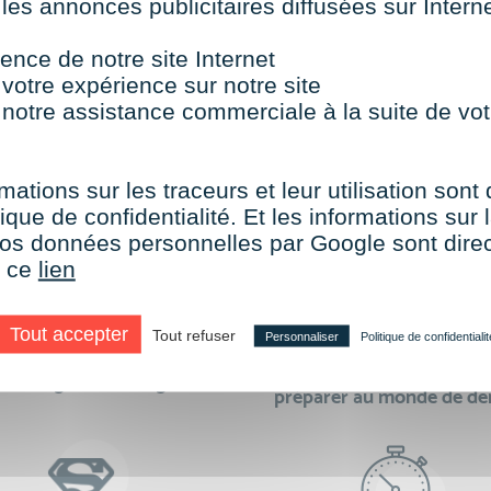
 les annonces publicitaires diffusées sur Inter
TOUTES NOS FORMATIONS COURTES
ence de notre site Internet
 votre expérience sur notre site
 notre assistance commerciale à la suite de vot
aire le choix de VISIPLUS academy c’e
mations sur les traceurs et leur utilisation sont
ique de confidentialité. Et les informations sur l
e vos données personnelles par Google sont dir
r ce
lien
Tout accepter
Tout refuser
Personnaliser
Politique de confidentialit
des formations réalisables
500 formations pour 
en digital learning
préparer au monde de d