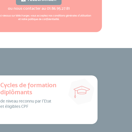
ou nous contacter au
01.86.95.27.81
 ci-dessus sur télécharger, vous acceptez nos
conditions générales d'utilisation
et notre
politique de confidentialité
.
Cycles de formation
diplômants
de niveau reconnu par l’Etat
et éligibles CPF