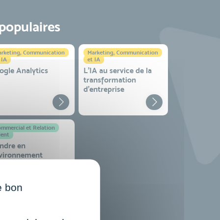
 populaires
rketing, Communication
Marketing, Communication
 IA
et IA
ogle Analytics
L'IA au service de la
transformation
d'entreprise
mmercial et Relation
ient
ndre en
vironnement
mplexe
e bon