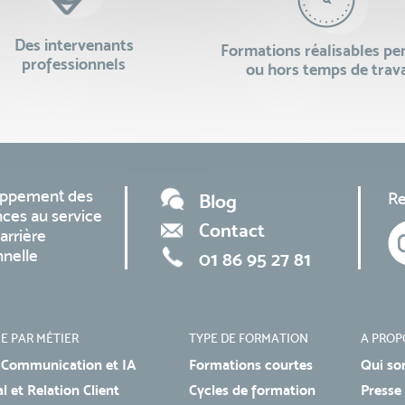
Des intervenants
Formations réalisables p
professionnels
ou hors temps de trava
oppement des
Re
Blog
ces au service
Contact
arrière
nnelle
01 86 95 27 81
E PAR MÉTIER
TYPE DE FORMATION
A PROP
 Communication et IA
Formations courtes
Qui so
 et Relation Client
Cycles de formation
Presse