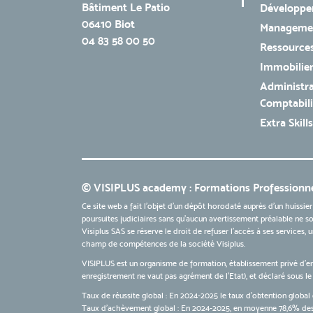
Bâtiment Le Patio
Développe
06410 Biot
Managemen
04 83 58 00 50
Ressources
Immobilie
Administra
Comptabili
Extra Skills
© VISIPLUS academy : Formations Professionne
Ce site web a fait l'objet d'un dépôt horodaté auprès d'un huissier
poursuites judiciaires sans qu’aucun avertissement préalable ne soi
Visiplus SAS se réserve le droit de refuser l'accès à ses services,
champ de compétences de la société Visiplus.
VISIPLUS est un organisme de formation, établissement privé d’e
enregistrement ne vaut pas agrément de l’Etat), et déclaré sous 
Taux de réussite global : En 2024-2025 le taux d'obtention global 
Taux d’achèvement global : En 2024-2025, en moyenne 78,6% des 