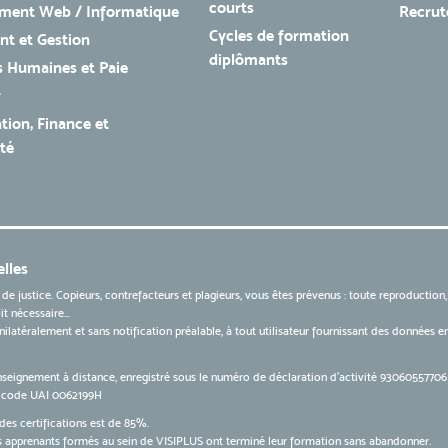
courts
ment Web / Informatique
Recru
Cycles de formation
t et Gestion
diplômants
 Humaines et Paie
r
tion, Finance et
té
lles
 de justice. Copieurs, contrefacteurs et plagieurs, vous êtes prévenus : toute reproduction
t nécessaire...
 unilatéralement et sans notification préalable, à tout utilisateur fournissant des données
nseignement à distance, enregistré sous le numéro de déclaration d’activité 9306055770
le code UAI 0062199H
des certifications est de 85%.
apprenants formés au sein de VISIPLUS ont terminé leur formation sans abandonner.