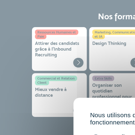
Nos format
Ressources Humaines et
Marketing, Communicati
Paie
et IA
Attirer des candidats
Design Thinking
grâce à l’Inbound
Recruiting
Commercial et Relation
Extra Skills
Client
Organiser son
Mieux vendre à
quotidien
distance
professionnel pour
gagner en efficacité
sérénité
Nous utilisons 
fonctionnement 