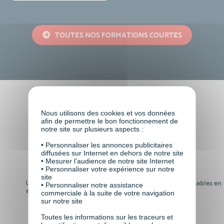
TOUTES NOS FORMATIONS COURTES
Faire le choix de VISIPLUS
Nous utilisons des cookies et vos données
academy c’est
afin de permettre le bon fonctionnement de
notre site sur plusieurs aspects :
• Personnaliser les annonces publicitaires
diffusées sur Internet en dehors de notre site
• Mesurer l’audience de notre site Internet
• Personnaliser votre expérience sur notre
site
Un réseau de 22 000
100% des formations réalisables en
• Personnaliser notre assistance
anciens participants
digital learning
commerciale à la suite de votre navigation
sur notre site
Toutes les informations sur les traceurs et