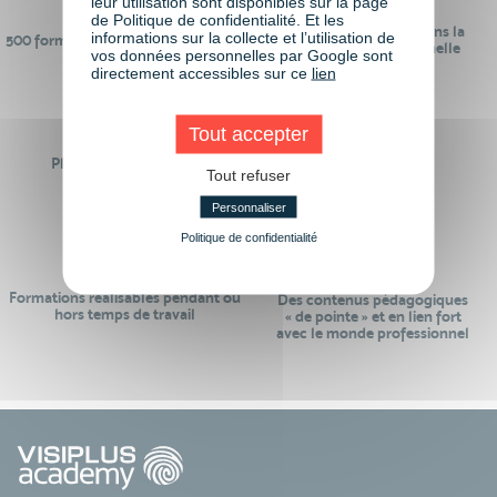
leur utilisation sont disponibles sur la page
de Politique de confidentialité. Et les
24 ans d'expérience dans la
informations sur la collecte et l’utilisation de
500 formations pour se préparer au
formation professionnelle
vos données personnelles par Google sont
monde de demain
directement accessibles sur ce
lien
Tout accepter
Plus de 50 formations
Des intervenants
Tout refuser
Éligibles CPF
professionnels
Personnaliser
Politique de confidentialité
Formations réalisables pendant ou
Des contenus pédagogiques
hors temps de travail
« de pointe » et en lien fort
avec le monde professionnel