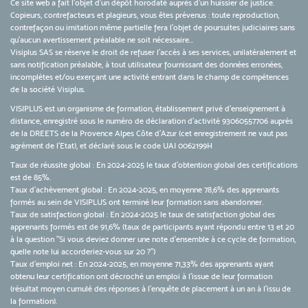
Ce site web a fait l'objet d'un dépôt horodaté auprès d'un huissier de justice.
Copieurs, contrefacteurs et plagieurs, vous êtes prévenus : toute reproduction,
contrefaçon ou imitation même partielle fera l'objet de poursuites judiciaires sans
qu’aucun avertissement préalable ne soit nécessaire...
Visiplus SAS se réserve le droit de refuser l'accès à ses services, unilatéralement et
sans notification préalable, à tout utilisateur fournissant des données erronées,
incomplètes et/ou exerçant une activité entrant dans le champ de compétences
de la société Visiplus.
VISIPLUS est un organisme de formation, établissement privé d’enseignement à
distance, enregistré sous le numéro de déclaration d’activité 93060557706 auprès
de la DREETS de la Provence Alpes Côte d’Azur (cet enregistrement ne vaut pas
agrément de l’Etat), et déclaré sous le code UAI 0062199H
Taux de réussite global : En 2024-2025 le taux d'obtention global des certifications
est de 85%.
Taux d’achèvement global : En 2024-2025, en moyenne 78,6% des apprenants
formés au sein de VISIPLUS ont terminé leur formation sans abandonner.
Taux de satisfaction global : En 2024-2025 le taux de satisfaction global des
apprenants formés est de 91,6% (taux de participants ayant répondu entre 13 et 20
à la question "Si vous deviez donner une note d’ensemble à ce cycle de formation,
quelle note lui accorderiez-vous sur 20 ?")
Taux d’emploi net : En 2024-2025, en moyenne 71,33% des apprenants ayant
obtenu leur certification ont décroché un emploi à l'issue de leur formation
(résultat moyen cumulé des réponses à l'enquête de placement à un an à l'issu de
la formation).