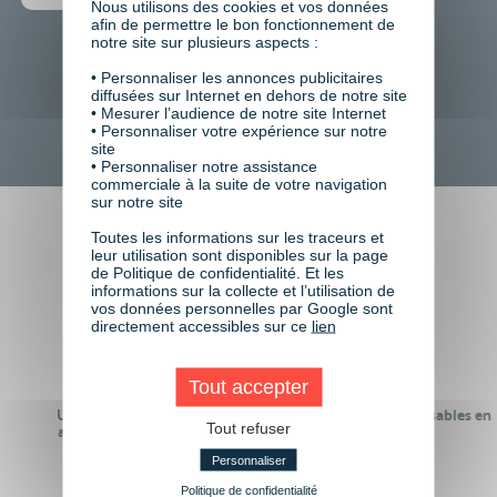
Nous utilisons des cookies et vos données
afin de permettre le bon fonctionnement de
notre site sur plusieurs aspects :
• Personnaliser les annonces publicitaires
TOUTES NOS FORMATIONS COURTES
diffusées sur Internet en dehors de notre site
• Mesurer l’audience de notre site Internet
• Personnaliser votre expérience sur notre
site
• Personnaliser notre assistance
commerciale à la suite de votre navigation
sur notre site
Toutes les informations sur les traceurs et
Faire le choix de VISIPLUS
leur utilisation sont disponibles sur la page
de Politique de confidentialité. Et les
academy c’est
informations sur la collecte et l’utilisation de
vos données personnelles par Google sont
directement accessibles sur ce
lien
Tout accepter
Un réseau de 22 000
100% des formations réalisables en
Tout refuser
anciens participants
digital learning
Personnaliser
Politique de confidentialité