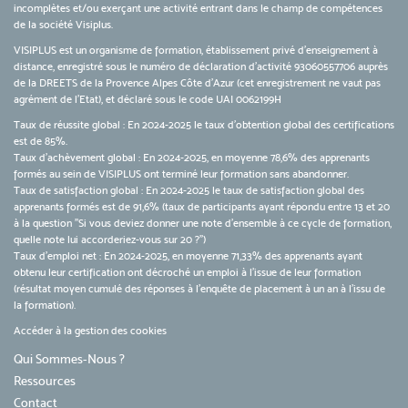
incomplètes et/ou exerçant une activité entrant dans le champ de compétences
de la société Visiplus.
VISIPLUS est un organisme de formation, établissement privé d’enseignement à
distance, enregistré sous le numéro de déclaration d’activité 93060557706 auprès
de la DREETS de la Provence Alpes Côte d’Azur (cet enregistrement ne vaut pas
agrément de l’Etat), et déclaré sous le code UAI 0062199H
Taux de réussite global : En 2024-2025 le taux d'obtention global des certifications
est de 85%.
Taux d’achèvement global : En 2024-2025, en moyenne 78,6% des apprenants
formés au sein de VISIPLUS ont terminé leur formation sans abandonner.
Taux de satisfaction global : En 2024-2025 le taux de satisfaction global des
apprenants formés est de 91,6% (taux de participants ayant répondu entre 13 et 20
à la question "Si vous deviez donner une note d’ensemble à ce cycle de formation,
quelle note lui accorderiez-vous sur 20 ?")
Taux d’emploi net : En 2024-2025, en moyenne 71,33% des apprenants ayant
obtenu leur certification ont décroché un emploi à l'issue de leur formation
(résultat moyen cumulé des réponses à l'enquête de placement à un an à l'issu de
la formation).
Accéder à la gestion des cookies
Qui Sommes-Nous ?
Ressources
Contact