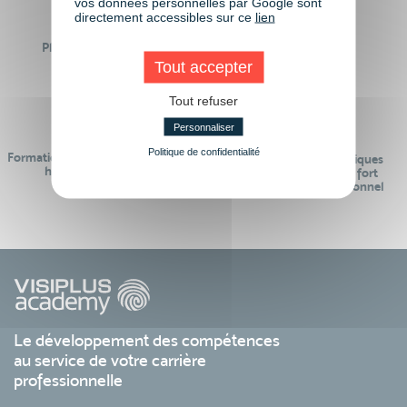
vos données personnelles par Google sont
directement accessibles sur ce
lien
Plus de 50 formations
Des intervenants
Éligibles CPF
professionnels
Tout accepter
Tout refuser
Personnaliser
Politique de confidentialité
Formations réalisables pendant ou
Des contenus pédagogiques
hors temps de travail
« de pointe » et en lien fort
avec le monde professionnel
Le développement des compétences
au service de votre carrière
professionnelle