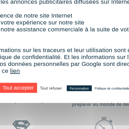
 les annonces publicitaires diffusées sur Inter
TOUTES NOS FORMATIONS COURTES
ence de notre site Internet
 votre expérience sur notre site
 notre assistance commerciale à la suite de vot
aire le choix de VISIPLUS academy c’e
mations sur les traceurs et leur utilisation sont
ique de confidentialité. Et les informations sur l
e vos données personnelles par Google sont dir
r ce
lien
Tout accepter
Tout refuser
Personnaliser
Politique de confidentialit
des formations réalisables
500 formations pour 
en digital learning
préparer au monde de d