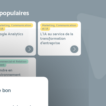
 populaires
rketing, Communication
Marketing, Communication
 IA
et IA
ogle Analytics
L'IA au service de la
transformation
d'entreprise
mmercial et Relation
ient
ndre en
vironnement
mplexe
e bon