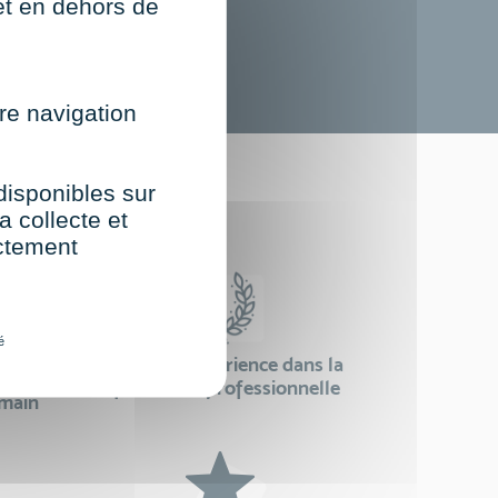
net en dehors de
re navigation
st
 disponibles sur
a collecte et
ectement
é
24 ans d'expérience dans la
se
formation professionnelle
emain