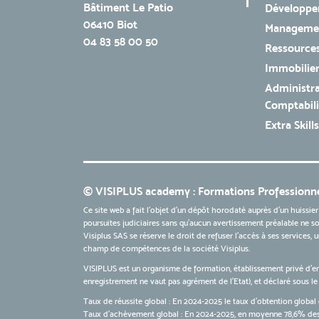
Bâtiment Le Patio
Développe
06410 Biot
Managemen
04 83 58 00 50
Ressources
Immobilie
Administra
Comptabili
Extra Skills
© VISIPLUS academy : Formations Professionne
Ce site web a fait l'objet d'un dépôt horodaté auprès d'un huissier
poursuites judiciaires sans qu’aucun avertissement préalable ne soi
Visiplus SAS se réserve le droit de refuser l'accès à ses services,
champ de compétences de la société Visiplus.
VISIPLUS est un organisme de formation, établissement privé d’e
enregistrement ne vaut pas agrément de l’Etat), et déclaré sous 
Taux de réussite global : En 2024-2025 le taux d'obtention global 
Taux d’achèvement global : En 2024-2025, en moyenne 78,6% des 