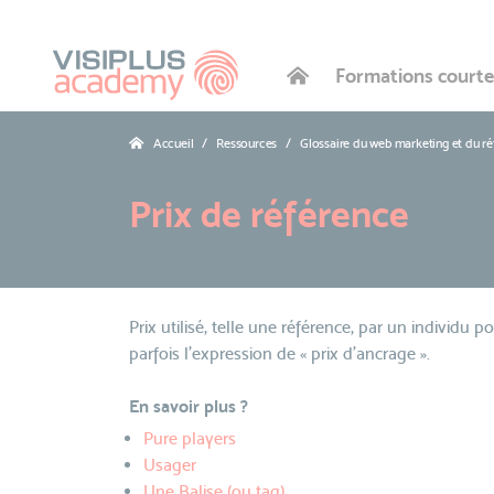
Formations courte
Accueil
Ressources
Glossaire du web marketing et du r
Prix de référence
Prix utilisé, telle une référence, par un individu p
parfois l'expression de « prix d'ancrage ».
En savoir plus ?
Pure players
Usager
Une Balise (ou tag)