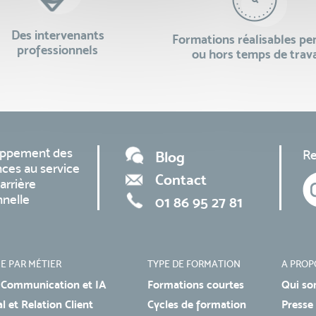
Des intervenants
Formations réalisables p
professionnels
ou hors temps de trava
oppement des
Re
Blog
ces au service
Contact
arrière
nnelle
01 86 95 27 81
E PAR MÉTIER
TYPE DE FORMATION
A PROP
 Communication et IA
Formations courtes
Qui so
 et Relation Client
Cycles de formation
Presse