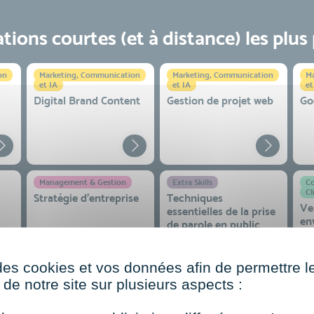
ions courtes (et à distance) les plus
on
Marketing, Communication
Marketing, Communication
Ma
et IA
et IA
et
Digital Brand Content
Gestion de projet web
Go
Management & Gestion
Extra Skills
Co
Cl
Stratégie d’entreprise
Techniques
Ve
essentielles de la prise
en
de parole en public
co
 et
des cookies et vos données afin de permettre l
de notre site sur plusieurs aspects :