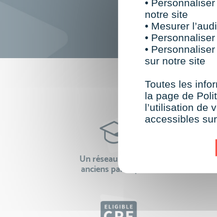
• Personnaliser
notre site
• Mesurer l’audi
• Personnaliser
• Personnaliser
sur notre site
F
Toutes les infor
la page de Polit
l’utilisation d
accessibles su
Un réseau de 22 000
100% 
anciens participants