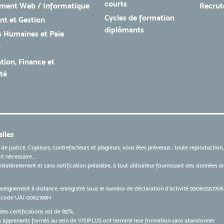
courts
ment Web / Informatique
Recru
Cycles de formation
t et Gestion
diplômants
 Humaines et Paie
r
tion, Finance et
té
lles
 de justice. Copieurs, contrefacteurs et plagieurs, vous êtes prévenus : toute reproduction
t nécessaire...
 unilatéralement et sans notification préalable, à tout utilisateur fournissant des données
nseignement à distance, enregistré sous le numéro de déclaration d’activité 9306055770
le code UAI 0062199H
des certifications est de 85%.
apprenants formés au sein de VISIPLUS ont terminé leur formation sans abandonner.