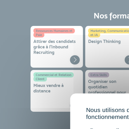
Nos format
Ressources Humaines et
Marketing, Communicati
Paie
et IA
Attirer des candidats
Design Thinking
grâce à l’Inbound
Recruiting
Commercial et Relation
Extra Skills
Client
Organiser son
Mieux vendre à
quotidien
distance
professionnel pour
gagner en efficacité
sérénité
Nous utilisons 
fonctionnement 