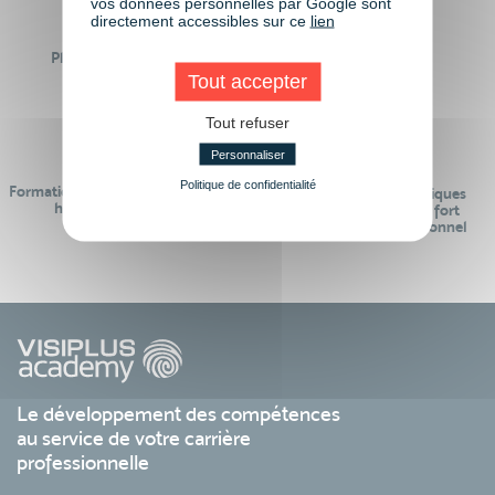
vos données personnelles par Google sont
directement accessibles sur ce
lien
Plus de 50 formations
Des intervenants
Éligibles CPF
professionnels
Tout accepter
Tout refuser
Personnaliser
Politique de confidentialité
Formations réalisables pendant ou
Des contenus pédagogiques
hors temps de travail
« de pointe » et en lien fort
avec le monde professionnel
Le développement des compétences
au service de votre carrière
professionnelle