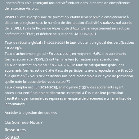
incomplètes et/ou exerçant une activité entrant dans le champ de compétences
de la société Visiplus.
VISIPLUS est un organisme de formation, établissement privé d’enseignement à
distance, enregistré sous le numéro de déclaration d’activité 93060557706 auprès
de la DREETS de la Provence Alpes Côte d’Azur (cet enregistrement ne vaut pas
agrément de l’Etat), et déclaré sous le code UAI 0062199H
Taux de réussite global : En 2024-2025 le taux d'obtention global des certifications
est de 85%.
Taux d’achèvement global : En 2024-2025, en moyenne 78,6% des apprenants
formés au sein de VISIPLUS ont terminé leur formation sans abandonner.
Taux de satisfaction global : En 2024-2025 le taux de satisfaction global des
apprenants formés est de 91,6% (taux de participants ayant répondu entre 13 et 20
à la question "Si vous deviez donner une note d’ensemble à ce cycle de formation,
quelle note lui accorderiez-vous sur 20 ?")
Taux d’emploi net : En 2024-2025, en moyenne 71,33% des apprenants ayant
obtenu leur certification ont décroché un emploi à l'issue de leur formation
(résultat moyen cumulé des réponses à l'enquête de placement à un an à l'issu de
la formation).
Accéder à la gestion des cookies
Qui Sommes-Nous ?
Ressources
Contact