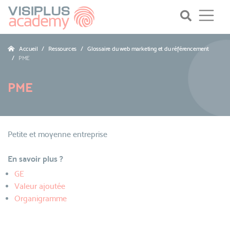
Accueil
Ressources
Glossaire du web marketing et du référencement
PME
PME
Petite et moyenne entreprise
En savoir plus ?
GE
Valeur ajoutée
Organigramme