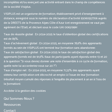
incomplètes et/ou exerçant une activité entrant dans le champ de compétences
de la société Visiplus.
VISIPLUS est un organisme de formation, établissement privé d’enseignement à
distance, enregistré sous le numéro de déclaration d’activité 93060557706 auprès
de la DREETS de la Provence Alpes Côte d’Azur (cet enregistrement ne vaut pas
agrément de l’Etat), et déclaré sous le code UAI 0062199H
Taux de réussite global : En 2024-2025 le taux d'obtention global des certifications
est de 85%.
Taux d’achèvement global : En 2024-2025, en moyenne 78,6% des apprenants
formés au sein de VISIPLUS ont terminé leur formation sans abandonner.
Taux de satisfaction global : En 2024-2025 le taux de satisfaction global des
apprenants formés est de 91,6% (taux de participants ayant répondu entre 13 et 20
à la question "Si vous deviez donner une note d’ensemble à ce cycle de formation,
quelle note lui accorderiez-vous sur 20 ?")
Taux d’emploi net : En 2024-2025, en moyenne 71,33% des apprenants ayant
obtenu leur certification ont décroché un emploi à l'issue de leur formation
(résultat moyen cumulé des réponses à l'enquête de placement à un an à l'issu de
la formation).
Accéder à la gestion des cookies
Qui Sommes-Nous ?
Ressources
Contact