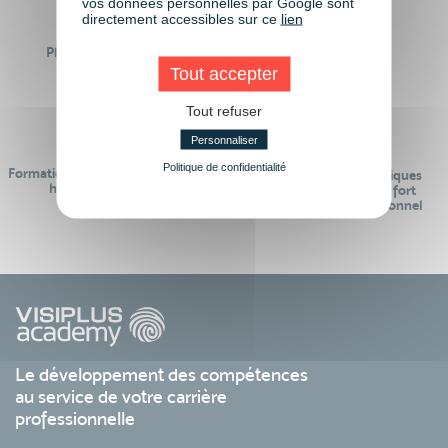
vos données personnelles par Google sont
directement accessibles sur ce
lien
Plus de 50 formations
Des intervenants
Éligibles CPF
professionnels
Tout accepter
Tout refuser
Personnaliser
Politique de confidentialité
Formations réalisables pendant ou
Des contenus pédagogiques
hors temps de travail
« de pointe » et en lien fort
avec le monde professionnel
Le développement des compétences
au service de votre carrière
professionnelle