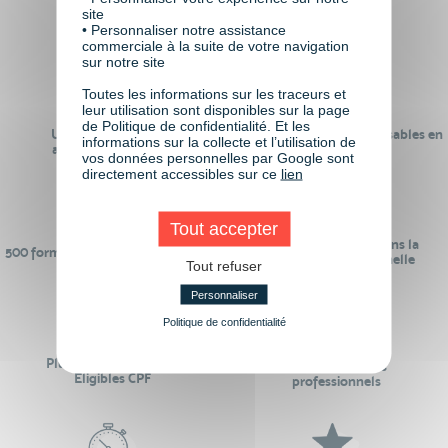
academy c’est
site
• Personnaliser notre assistance
commerciale à la suite de votre navigation
sur notre site
Toutes les informations sur les traceurs et
leur utilisation sont disponibles sur la page
de Politique de confidentialité. Et les
Un réseau de 22 000
100% des formations réalisables en
informations sur la collecte et l’utilisation de
anciens participants
digital learning
vos données personnelles par Google sont
directement accessibles sur ce
lien
Tout accepter
24 ans d'expérience dans la
500 formations pour se préparer au
formation professionnelle
Tout refuser
monde de demain
Personnaliser
Politique de confidentialité
Plus de 50 formations
Des intervenants
Éligibles CPF
professionnels