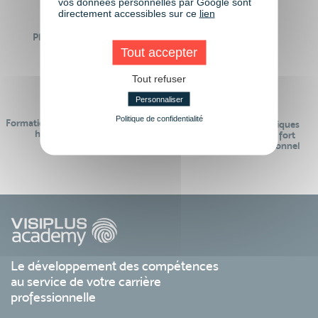
vos données personnelles par Google sont
directement accessibles sur ce
lien
Plus de 50 formations
Des intervenants
Éligibles CPF
professionnels
Tout accepter
Tout refuser
Personnaliser
Politique de confidentialité
Formations réalisables pendant ou
Des contenus pédagogiques
hors temps de travail
« de pointe » et en lien fort
avec le monde professionnel
Le développement des compétences
au service de votre carrière
professionnelle