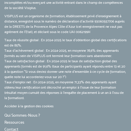
incomplètes et/ou exerçant une activité entrant dans le champ de compétences
de la société Visiplus.
VISIPLUS est un organisme de formation, établissement privé d’enseignement à
distance, enregistré sous le numéro de déclaration d’activité 93060557706 auprès
de la DREETS de la Provence Alpes Côte d’Azur (cet enregistrement ne vaut pas
agrément de l’Etat), et déclaré sous le code UAI 0062199H
Taux de réussite global : En 2024-2025 le taux d'obtention global des certifications
est de 85%.
Taux d’achèvement global : En 2024-2025, en moyenne 78,6% des apprenants
formés au sein de VISIPLUS ont terminé leur formation sans abandonner.
Taux de satisfaction global : En 2024-2025 le taux de satisfaction global des
apprenants formés est de 91,6% (taux de participants ayant répondu entre 13 et 20
à la question "Si vous deviez donner une note d’ensemble à ce cycle de formation,
quelle note lui accorderiez-vous sur 20 ?")
Taux d’emploi net : En 2024-2025, en moyenne 71,33% des apprenants ayant
obtenu leur certification ont décroché un emploi à l'issue de leur formation
(résultat moyen cumulé des réponses à l'enquête de placement à un an à l'issu de
la formation).
Accéder à la gestion des cookies
Qui Sommes-Nous ?
Ressources
Contact