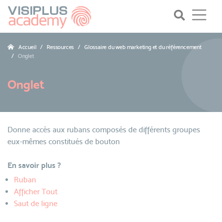
Accueil
Ressources
Glossaire du web marketing et du référencement
Onglet
Onglet
Donne accès aux rubans composés de différents groupes
eux-mêmes constitués de bouton
En savoir plus ?
Ruban
Afficher Tout
Saut de ligne