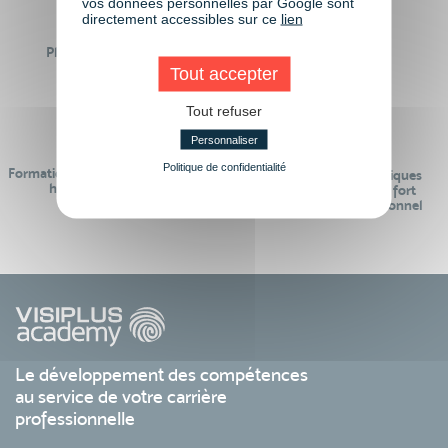
vos données personnelles par Google sont
directement accessibles sur ce
lien
Plus de 50 formations
Des intervenants
Éligibles CPF
professionnels
Tout accepter
Tout refuser
Personnaliser
Politique de confidentialité
Formations réalisables pendant ou
Des contenus pédagogiques
hors temps de travail
« de pointe » et en lien fort
avec le monde professionnel
Le développement des compétences
au service de votre carrière
professionnelle