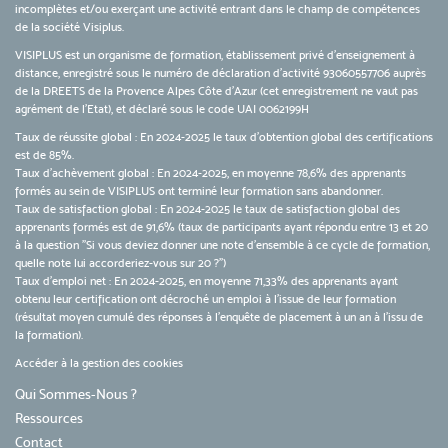
incomplètes et/ou exerçant une activité entrant dans le champ de compétences
de la société Visiplus.
VISIPLUS est un organisme de formation, établissement privé d’enseignement à
distance, enregistré sous le numéro de déclaration d’activité 93060557706 auprès
de la DREETS de la Provence Alpes Côte d’Azur (cet enregistrement ne vaut pas
agrément de l’Etat), et déclaré sous le code UAI 0062199H
Taux de réussite global : En 2024-2025 le taux d'obtention global des certifications
est de 85%.
Taux d’achèvement global : En 2024-2025, en moyenne 78,6% des apprenants
formés au sein de VISIPLUS ont terminé leur formation sans abandonner.
Taux de satisfaction global : En 2024-2025 le taux de satisfaction global des
apprenants formés est de 91,6% (taux de participants ayant répondu entre 13 et 20
à la question "Si vous deviez donner une note d’ensemble à ce cycle de formation,
quelle note lui accorderiez-vous sur 20 ?")
Taux d’emploi net : En 2024-2025, en moyenne 71,33% des apprenants ayant
obtenu leur certification ont décroché un emploi à l'issue de leur formation
(résultat moyen cumulé des réponses à l'enquête de placement à un an à l'issu de
la formation).
Accéder à la gestion des cookies
Qui Sommes-Nous ?
Ressources
Contact