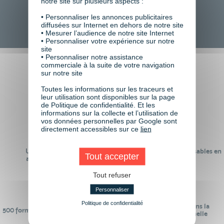
notre site sur plusieurs aspects :
TOUTES NOS FORMATIONS COURTES
• Personnaliser les annonces publicitaires
diffusées sur Internet en dehors de notre site
• Mesurer l’audience de notre site Internet
• Personnaliser votre expérience sur notre
site
• Personnaliser notre assistance
commerciale à la suite de votre navigation
Faire le choix de VISIPLUS
sur notre site
academy c’est
Toutes les informations sur les traceurs et
leur utilisation sont disponibles sur la page
de Politique de confidentialité. Et les
informations sur la collecte et l’utilisation de
vos données personnelles par Google sont
directement accessibles sur ce
lien
Un réseau de 22 000
100% des formations réalisables en
Tout accepter
anciens participants
digital learning
Tout refuser
Personnaliser
Politique de confidentialité
24 ans d'expérience dans la
500 formations pour se préparer au
formation professionnelle
monde de demain