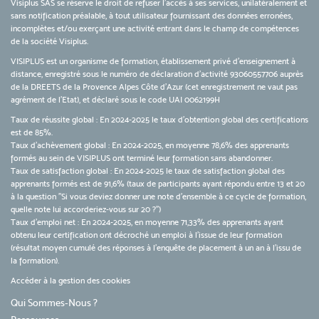
Visiplus SAS se réserve le droit de refuser l'accès à ses services, unilatéralement et
sans notification préalable, à tout utilisateur fournissant des données erronées,
incomplètes et/ou exerçant une activité entrant dans le champ de compétences
de la société Visiplus.
VISIPLUS est un organisme de formation, établissement privé d’enseignement à
distance, enregistré sous le numéro de déclaration d’activité 93060557706 auprès
de la DREETS de la Provence Alpes Côte d’Azur (cet enregistrement ne vaut pas
agrément de l’Etat), et déclaré sous le code UAI 0062199H
Taux de réussite global : En 2024-2025 le taux d'obtention global des certifications
est de 85%.
Taux d’achèvement global : En 2024-2025, en moyenne 78,6% des apprenants
formés au sein de VISIPLUS ont terminé leur formation sans abandonner.
Taux de satisfaction global : En 2024-2025 le taux de satisfaction global des
apprenants formés est de 91,6% (taux de participants ayant répondu entre 13 et 20
à la question "Si vous deviez donner une note d’ensemble à ce cycle de formation,
quelle note lui accorderiez-vous sur 20 ?")
Taux d’emploi net : En 2024-2025, en moyenne 71,33% des apprenants ayant
obtenu leur certification ont décroché un emploi à l'issue de leur formation
(résultat moyen cumulé des réponses à l'enquête de placement à un an à l'issu de
la formation).
Accéder à la gestion des cookies
Qui Sommes-Nous ?