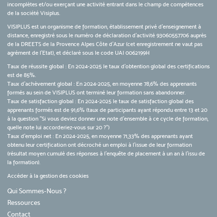
incomplètes et/ou exerçant une activité entrant dans le champ de compétences
de la société Visiplus.
VISIPLUS est un organisme de formation, établissement privé d’enseignement à
distance, enregistré sous le numéro de déclaration d’activité 93060557706 auprès
de la DREETS de la Provence Alpes Côte d’Azur (cet enregistrement ne vaut pas
agrément de l’Etat), et déclaré sous le code UAI 0062199H
Taux de réussite global : En 2024-2025 le taux d'obtention global des certifications
est de 85%.
Taux d’achèvement global : En 2024-2025, en moyenne 78,6% des apprenants
formés au sein de VISIPLUS ont terminé leur formation sans abandonner.
Taux de satisfaction global : En 2024-2025 le taux de satisfaction global des
apprenants formés est de 91,6% (taux de participants ayant répondu entre 13 et 20
à la question "Si vous deviez donner une note d’ensemble à ce cycle de formation,
quelle note lui accorderiez-vous sur 20 ?")
Taux d’emploi net : En 2024-2025, en moyenne 71,33% des apprenants ayant
obtenu leur certification ont décroché un emploi à l'issue de leur formation
(résultat moyen cumulé des réponses à l'enquête de placement à un an à l'issu de
la formation).
Accéder à la gestion des cookies
Qui Sommes-Nous ?
Ressources
Contact