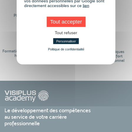
vos données personnelles par Google sont
directement accessibles sur ce
lien
Plus de 50 formations
Des intervenants
Éligibles CPF
professionnels
Tout accepter
Tout refuser
Personnaliser
Politique de confidentialité
Formations réalisables pendant ou
Des contenus pédagogiques
hors temps de travail
« de pointe » et en lien fort
avec le monde professionnel
Le développement des compétences
au service de votre carrière
professionnelle