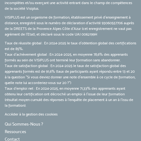
incomplètes et/ou exerçant une activité entrant dans le champ de compétences
de la société Visiplus.
VISIPLUS est un organisme de formation, établissement privé d’enseignement à
distance, enregistré sous le numéro de déclaration d’activité 93060557706 auprès
de la DREETS de la Provence Alpes Côte d’Azur (cet enregistrement ne vaut pas
agrément de l’Etat), et déclaré sous le code UAI 0062199H
Taux de réussite global : En 2024-2025 le taux d'obtention global des certifications
est de 85%.
Taux d’achèvement global : En 2024-2025, en moyenne 78,6% des apprenants
formés au sein de VISIPLUS ont terminé leur formation sans abandonner.
Taux de satisfaction global : En 2024-2025 le taux de satisfaction global des
apprenants formés est de 91,6% (taux de participants ayant répondu entre 13 et 20
à la question "Si vous deviez donner une note d’ensemble à ce cycle de formation,
quelle note lui accorderiez-vous sur 20 ?")
Taux d’emploi net : En 2024-2025, en moyenne 71,33% des apprenants ayant
obtenu leur certification ont décroché un emploi à l'issue de leur formation
(résultat moyen cumulé des réponses à l'enquête de placement à un an à l'issu de
la formation).
Accéder à la gestion des cookies
Qui Sommes-Nous ?
Ressources
Contact