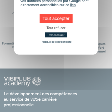
vos données personnelles par Google sont
directement accessibles sur ce
lien
Plus de 50 formations
Des intervenants
Éligibles CPF
professionnels
Tout accepter
Tout refuser
Personnaliser
Politique de confidentialité
Formations réalisables pendant ou
Des contenus pédagogiques
hors temps de travail
« de pointe » et en lien fort
avec le monde professionnel
Le développement des compétences
au service de votre carrière
professionnelle