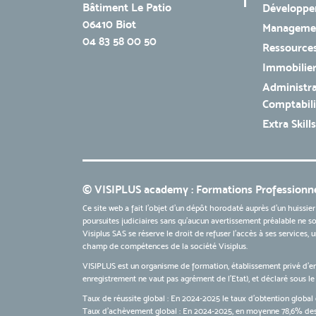
Bâtiment Le Patio
Développe
06410 Biot
Managemen
04 83 58 00 50
Ressources
Immobilie
Administra
Comptabili
Extra Skills
© VISIPLUS academy : Formations Professionne
Ce site web a fait l'objet d'un dépôt horodaté auprès d'un huissier
poursuites judiciaires sans qu’aucun avertissement préalable ne soi
Visiplus SAS se réserve le droit de refuser l'accès à ses services,
champ de compétences de la société Visiplus.
VISIPLUS est un organisme de formation, établissement privé d’e
enregistrement ne vaut pas agrément de l’Etat), et déclaré sous 
Taux de réussite global : En 2024-2025 le taux d'obtention global 
Taux d’achèvement global : En 2024-2025, en moyenne 78,6% des 