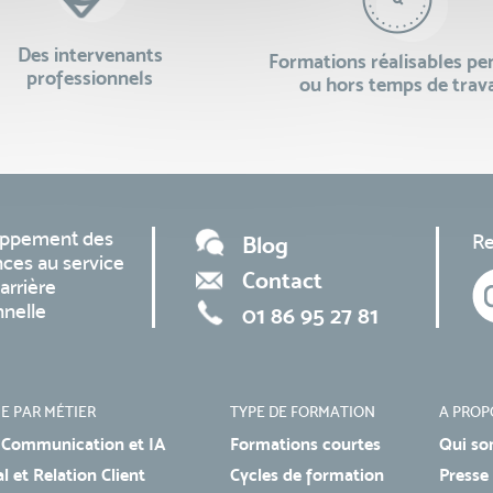
Des intervenants
Formations réalisables p
professionnels
ou hors temps de trava
oppement des
Re
Blog
ces au service
Contact
arrière
nnelle
01 86 95 27 81
E PAR MÉTIER
TYPE DE FORMATION
A PROP
 Communication et IA
Formations courtes
Qui so
 et Relation Client
Cycles de formation
Presse