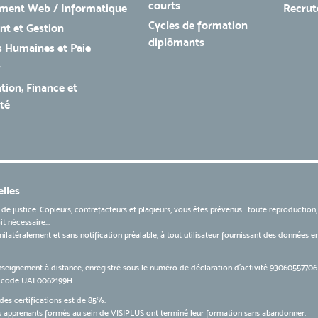
courts
ment Web / Informatique
Recru
Cycles de formation
t et Gestion
diplômants
 Humaines et Paie
r
tion, Finance et
té
lles
 de justice. Copieurs, contrefacteurs et plagieurs, vous êtes prévenus : toute reproduction
t nécessaire...
 unilatéralement et sans notification préalable, à tout utilisateur fournissant des données
nseignement à distance, enregistré sous le numéro de déclaration d’activité 9306055770
le code UAI 0062199H
des certifications est de 85%.
apprenants formés au sein de VISIPLUS ont terminé leur formation sans abandonner.