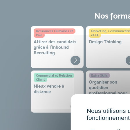
Nos format
Ressources Humaines et
Marketing, Communicati
Paie
et IA
Attirer des candidats
Design Thinking
grâce à l’Inbound
Recruiting
Commercial et Relation
Extra Skills
Client
Organiser son
Mieux vendre à
quotidien
distance
professionnel pour
gagner en efficacité
sérénité
Nous utilisons 
fonctionnement 