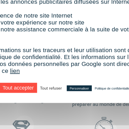
 les annonces publicitaires diffusées sur Inter
TOUTES NOS FORMATIONS COURTES
ence de notre site Internet
 votre expérience sur notre site
 notre assistance commerciale à la suite de vot
aire le choix de VISIPLUS academy c’e
mations sur les traceurs et leur utilisation sont
ique de confidentialité. Et les informations sur l
e vos données personnelles par Google sont dir
r ce
lien
Tout accepter
Tout refuser
Personnaliser
Politique de confidentialit
des formations réalisables
500 formations pour 
en digital learning
préparer au monde de d