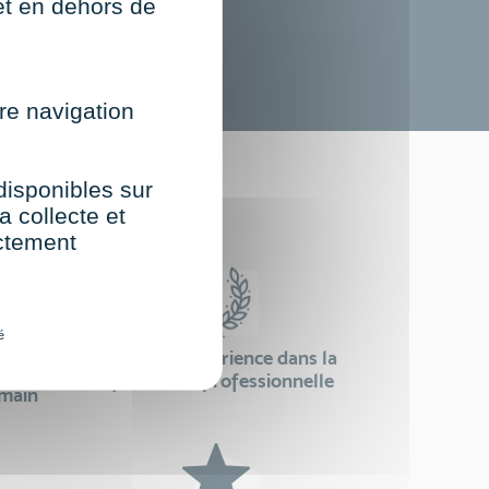
net en dehors de
re navigation
st
 disponibles sur
a collecte et
ectement
é
24 ans d'expérience dans la
se
formation professionnelle
emain