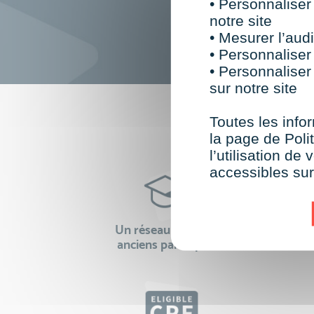
• Personnaliser
notre site
• Mesurer l’audi
• Personnaliser
• Personnaliser
sur notre site
F
Toutes les infor
la page de Polit
l’utilisation d
accessibles su
Un réseau de 22 000
100% 
anciens participants