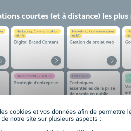
ions courtes (et à distance) les plus
on
Marketing, Communication
Marketing, Communication
Ma
et IA
et IA
et
Digital Brand Content
Gestion de projet web
Go
Management & Gestion
Extra Skills
Co
Cl
Stratégie d’entreprise
Techniques
Ve
essentielles de la prise
en
de parole en public
co
 et
des cookies et vos données afin de permettre l
de notre site sur plusieurs aspects :