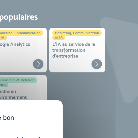
 populaires
rketing, Communication
Marketing, Communication
 IA
et IA
ogle Analytics
L'IA au service de la
transformation
d'entreprise
mmercial et Relation
ient
ndre en
vironnement
mplexe
e bon