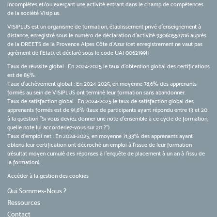
incomplètes et/ou exerçant une activité entrant dans le champ de compétences
de la société Visiplus.
VISIPLUS est un organisme de formation, établissement privé d’enseignement à
distance, enregistré sous le numéro de déclaration d’activité 93060557706 auprès
de la DREETS de la Provence Alpes Côte d’Azur (cet enregistrement ne vaut pas
agrément de l’Etat), et déclaré sous le code UAI 0062199H
Taux de réussite global : En 2024-2025 le taux d'obtention global des certifications
est de 85%.
Taux d’achèvement global : En 2024-2025, en moyenne 78,6% des apprenants
formés au sein de VISIPLUS ont terminé leur formation sans abandonner.
Taux de satisfaction global : En 2024-2025 le taux de satisfaction global des
apprenants formés est de 91,6% (taux de participants ayant répondu entre 13 et 20
à la question "Si vous deviez donner une note d’ensemble à ce cycle de formation,
quelle note lui accorderiez-vous sur 20 ?")
Taux d’emploi net : En 2024-2025, en moyenne 71,33% des apprenants ayant
obtenu leur certification ont décroché un emploi à l'issue de leur formation
(résultat moyen cumulé des réponses à l'enquête de placement à un an à l'issu de
la formation).
Accéder à la gestion des cookies
Qui Sommes-Nous ?
Ressources
Contact