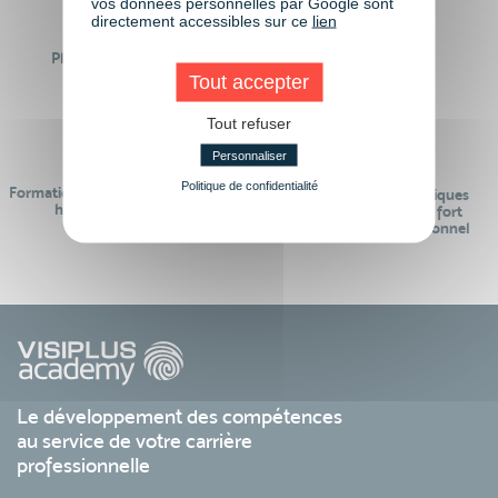
vos données personnelles par Google sont
directement accessibles sur ce
lien
Plus de 50 formations
Des intervenants
Éligibles CPF
professionnels
Tout accepter
Tout refuser
Personnaliser
Politique de confidentialité
Formations réalisables pendant ou
Des contenus pédagogiques
hors temps de travail
« de pointe » et en lien fort
avec le monde professionnel
Le développement des compétences
au service de votre carrière
professionnelle